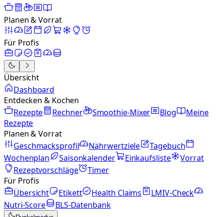
Planen & Vorrat
Für Profis
Übersicht
Dashboard
Entdecken & Kochen
Rezepte
Rechner
Smoothie-Mixer
Blog
Meine
Rezepte
Planen & Vorrat
Geschmacksprofil
Nährwertziele
Tagebuch
Wochenplan
Saisonkalender
Einkaufsliste
Vorrat
Rezeptvorschläge
Timer
Für Profis
Übersicht
Etikett
Health Claims
LMIV-Check
Nutri-Score
BLS-Datenbank