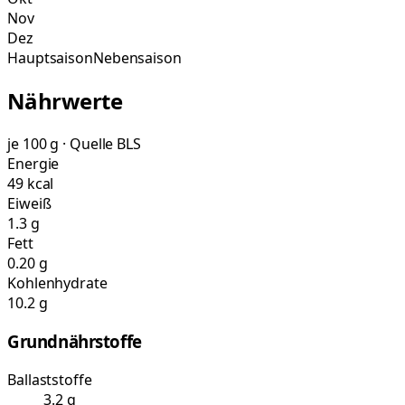
Nov
Dez
Hauptsaison
Nebensaison
Nährwerte
je 100 g · Quelle BLS
Energie
49 kcal
Eiweiß
1.3 g
Fett
0.20 g
Kohlenhydrate
10.2 g
Grundnährstoffe
Ballaststoffe
3.2 g