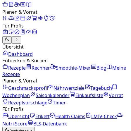
Planen & Vorrat
Für Profis
Übersicht
Dashboard
Entdecken & Kochen
Rezepte
Rechner
Smoothie-Mixer
Blog
Meine
Rezepte
Planen & Vorrat
Geschmacksprofil
Nährwertziele
Tagebuch
Wochenplan
Saisonkalender
Einkaufsliste
Vorrat
Rezeptvorschläge
Timer
Für Profis
Übersicht
Etikett
Health Claims
LMIV-Check
Nutri-Score
BLS-Datenbank