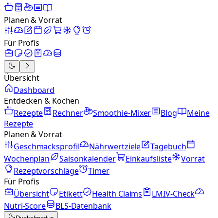
Planen & Vorrat
Für Profis
Übersicht
Dashboard
Entdecken & Kochen
Rezepte
Rechner
Smoothie-Mixer
Blog
Meine
Rezepte
Planen & Vorrat
Geschmacksprofil
Nährwertziele
Tagebuch
Wochenplan
Saisonkalender
Einkaufsliste
Vorrat
Rezeptvorschläge
Timer
Für Profis
Übersicht
Etikett
Health Claims
LMIV-Check
Nutri-Score
BLS-Datenbank