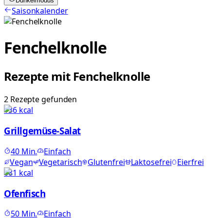
Dunkelmodus
Saisonkalender
Fenchelknolle
Rezepte mit
Fenchelknolle
2
Rezepte
gefunden
136
kcal
Grillgemüse-Salat
40
Min.
Einfach
Vegan
Vegetarisch
Glutenfrei
Laktosefrei
Eierfrei
681
kcal
Ofenfisch
50
Min.
Einfach