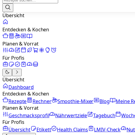
Übersicht
Entdecken & Kochen
Planen & Vorrat
Für Profis
Übersicht
Dashboard
Entdecken & Kochen
Rezepte
Rechner
Smoothie-Mixer
Blog
Meine R
Planen & Vorrat
Geschmacksprofil
Nährwertziele
Tagebuch
Woch
Für Profis
Übersicht
Etikett
Health Claims
LMIV-Check
Nut