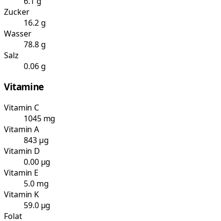
6.1 g
Zucker
16.2 g
Wasser
78.8 g
Salz
0.06 g
Vitamine
Vitamin C
1045 mg
Vitamin A
843 µg
Vitamin D
0.00 µg
Vitamin E
5.0 mg
Vitamin K
59.0 µg
Folat