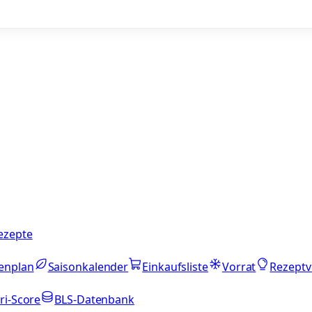
ezepte
enplan
Saisonkalender
Einkaufsliste
Vorrat
Rezeptv
ri-Score
BLS-Datenbank