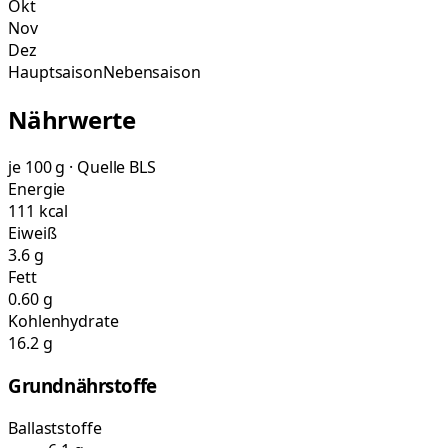
Okt
Nov
Dez
Hauptsaison
Nebensaison
Nährwerte
je 100 g · Quelle BLS
Energie
111 kcal
Eiweiß
3.6 g
Fett
0.60 g
Kohlenhydrate
16.2 g
Grundnährstoffe
Ballaststoffe