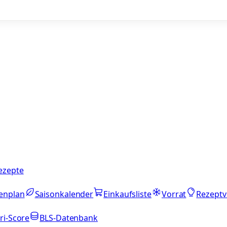
ezepte
enplan
Saisonkalender
Einkaufsliste
Vorrat
Rezeptv
ri-Score
BLS-Datenbank