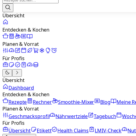
Übersicht
Entdecken & Kochen
Planen & Vorrat
Für Profis
Übersicht
Dashboard
Entdecken & Kochen
Rezepte
Rechner
Smoothie-Mixer
Blog
Meine R
Planen & Vorrat
Geschmacksprofil
Nährwertziele
Tagebuch
Woch
Für Profis
Übersicht
Etikett
Health Claims
LMIV-Check
Nut