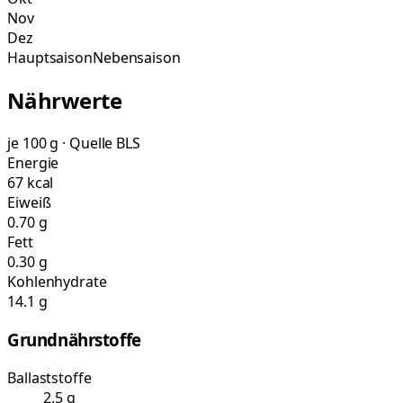
Nov
Dez
Hauptsaison
Nebensaison
Nährwerte
je 100 g · Quelle BLS
Energie
67 kcal
Eiweiß
0.70 g
Fett
0.30 g
Kohlenhydrate
14.1 g
Grundnährstoffe
Ballaststoffe
2.5 g