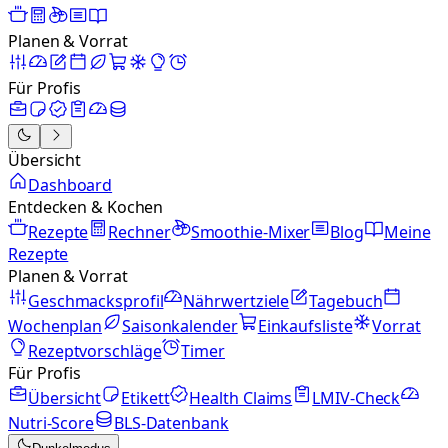
Planen & Vorrat
Für Profis
Übersicht
Dashboard
Entdecken & Kochen
Rezepte
Rechner
Smoothie-Mixer
Blog
Meine
Rezepte
Planen & Vorrat
Geschmacksprofil
Nährwertziele
Tagebuch
Wochenplan
Saisonkalender
Einkaufsliste
Vorrat
Rezeptvorschläge
Timer
Für Profis
Übersicht
Etikett
Health Claims
LMIV-Check
Nutri-Score
BLS-Datenbank