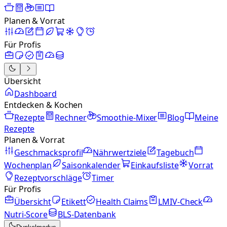
Planen & Vorrat
Für Profis
Übersicht
Dashboard
Entdecken & Kochen
Rezepte
Rechner
Smoothie-Mixer
Blog
Meine
Rezepte
Planen & Vorrat
Geschmacksprofil
Nährwertziele
Tagebuch
Wochenplan
Saisonkalender
Einkaufsliste
Vorrat
Rezeptvorschläge
Timer
Für Profis
Übersicht
Etikett
Health Claims
LMIV-Check
Nutri-Score
BLS-Datenbank