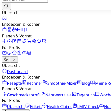
Übersicht
Entdecken & Kochen
Planen & Vorrat
Für Profis
Übersicht
Dashboard
Entdecken & Kochen
Rezepte
Rechner
Smoothie-Mixer
Blog
Meine R
Planen & Vorrat
Geschmacksprofil
Nährwertziele
Tagebuch
Woch
Für Profis
Übersicht
Etikett
Health Claims
LMIV-Check
Nut