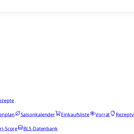
ezepte
enplan
Saisonkalender
Einkaufsliste
Vorrat
Rezeptv
ri-Score
BLS-Datenbank