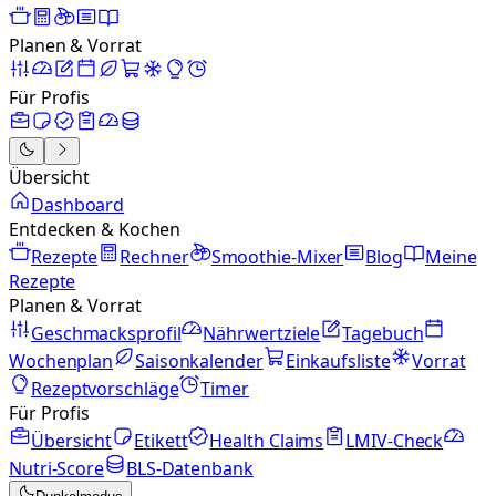
Planen & Vorrat
Für Profis
Übersicht
Dashboard
Entdecken & Kochen
Rezepte
Rechner
Smoothie-Mixer
Blog
Meine
Rezepte
Planen & Vorrat
Geschmacksprofil
Nährwertziele
Tagebuch
Wochenplan
Saisonkalender
Einkaufsliste
Vorrat
Rezeptvorschläge
Timer
Für Profis
Übersicht
Etikett
Health Claims
LMIV-Check
Nutri-Score
BLS-Datenbank