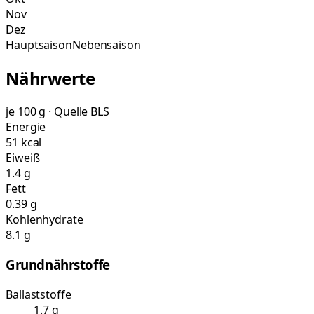
Nov
Dez
Hauptsaison
Nebensaison
Nährwerte
je 100 g · Quelle BLS
Energie
51 kcal
Eiweiß
1.4 g
Fett
0.39 g
Kohlenhydrate
8.1 g
Grundnährstoffe
Ballaststoffe
1.7 g