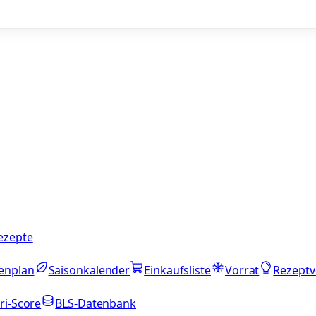
ezepte
enplan
Saisonkalender
Einkaufsliste
Vorrat
Rezeptv
ri-Score
BLS-Datenbank