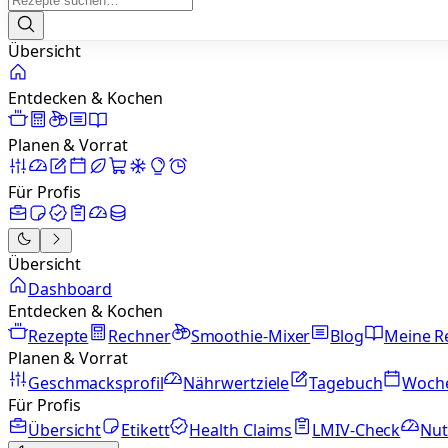
Übersicht
Entdecken & Kochen
Planen & Vorrat
Für Profis
Übersicht
Dashboard
Entdecken & Kochen
Rezepte
Rechner
Smoothie-Mixer
Blog
Meine R
Planen & Vorrat
Geschmacksprofil
Nährwertziele
Tagebuch
Woch
Für Profis
Übersicht
Etikett
Health Claims
LMIV-Check
Nut