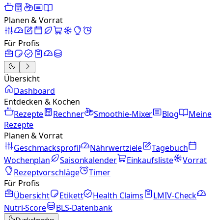
Planen & Vorrat
Für Profis
Übersicht
Dashboard
Entdecken & Kochen
Rezepte
Rechner
Smoothie-Mixer
Blog
Meine
Rezepte
Planen & Vorrat
Geschmacksprofil
Nährwertziele
Tagebuch
Wochenplan
Saisonkalender
Einkaufsliste
Vorrat
Rezeptvorschläge
Timer
Für Profis
Übersicht
Etikett
Health Claims
LMIV-Check
Nutri-Score
BLS-Datenbank