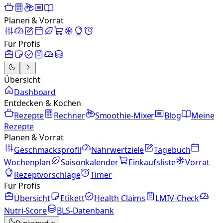
Planen & Vorrat
Für Profis
Übersicht
Dashboard
Entdecken & Kochen
Rezepte
Rechner
Smoothie-Mixer
Blog
Meine
Rezepte
Planen & Vorrat
Geschmacksprofil
Nährwertziele
Tagebuch
Wochenplan
Saisonkalender
Einkaufsliste
Vorrat
Rezeptvorschläge
Timer
Für Profis
Übersicht
Etikett
Health Claims
LMIV-Check
Nutri-Score
BLS-Datenbank