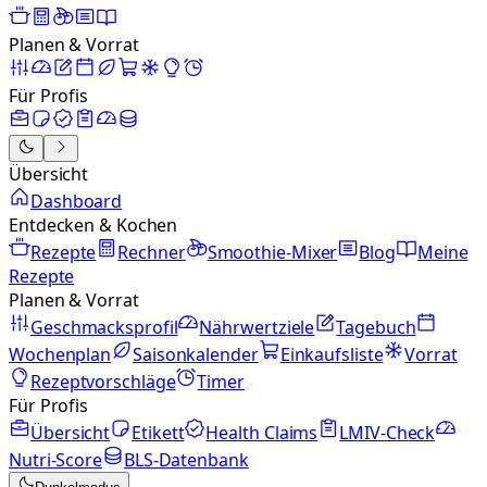
Planen & Vorrat
Für Profis
Übersicht
Dashboard
Entdecken & Kochen
Rezepte
Rechner
Smoothie-Mixer
Blog
Meine
Rezepte
Planen & Vorrat
Geschmacksprofil
Nährwertziele
Tagebuch
Wochenplan
Saisonkalender
Einkaufsliste
Vorrat
Rezeptvorschläge
Timer
Für Profis
Übersicht
Etikett
Health Claims
LMIV-Check
Nutri-Score
BLS-Datenbank