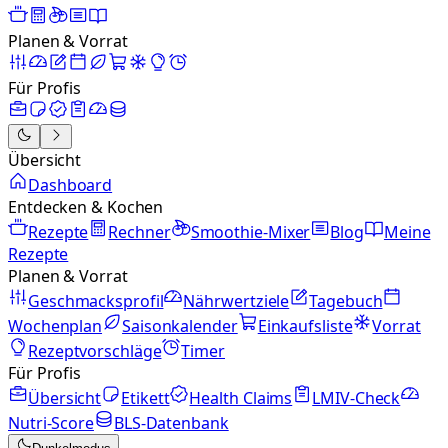
Planen & Vorrat
Für Profis
Übersicht
Dashboard
Entdecken & Kochen
Rezepte
Rechner
Smoothie-Mixer
Blog
Meine
Rezepte
Planen & Vorrat
Geschmacksprofil
Nährwertziele
Tagebuch
Wochenplan
Saisonkalender
Einkaufsliste
Vorrat
Rezeptvorschläge
Timer
Für Profis
Übersicht
Etikett
Health Claims
LMIV-Check
Nutri-Score
BLS-Datenbank