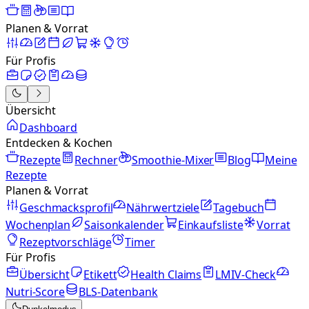
Planen & Vorrat
Für Profis
Übersicht
Dashboard
Entdecken & Kochen
Rezepte
Rechner
Smoothie-Mixer
Blog
Meine
Rezepte
Planen & Vorrat
Geschmacksprofil
Nährwertziele
Tagebuch
Wochenplan
Saisonkalender
Einkaufsliste
Vorrat
Rezeptvorschläge
Timer
Für Profis
Übersicht
Etikett
Health Claims
LMIV-Check
Nutri-Score
BLS-Datenbank