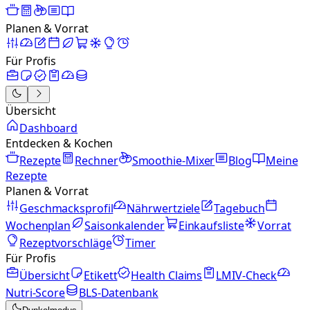
Planen & Vorrat
Für Profis
Übersicht
Dashboard
Entdecken & Kochen
Rezepte
Rechner
Smoothie-Mixer
Blog
Meine
Rezepte
Planen & Vorrat
Geschmacksprofil
Nährwertziele
Tagebuch
Wochenplan
Saisonkalender
Einkaufsliste
Vorrat
Rezeptvorschläge
Timer
Für Profis
Übersicht
Etikett
Health Claims
LMIV-Check
Nutri-Score
BLS-Datenbank