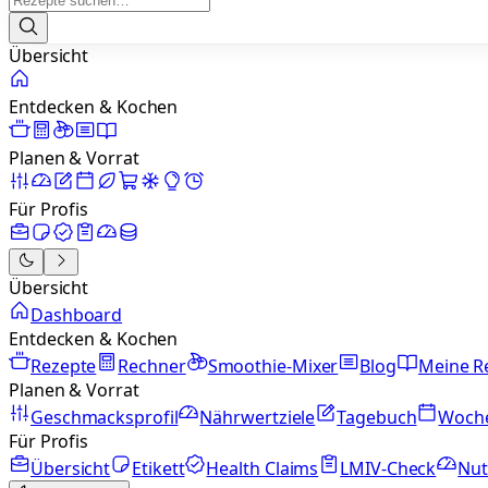
Übersicht
Entdecken & Kochen
Planen & Vorrat
Für Profis
Übersicht
Dashboard
Entdecken & Kochen
Rezepte
Rechner
Smoothie-Mixer
Blog
Meine R
Planen & Vorrat
Geschmacksprofil
Nährwertziele
Tagebuch
Woch
Für Profis
Übersicht
Etikett
Health Claims
LMIV-Check
Nut