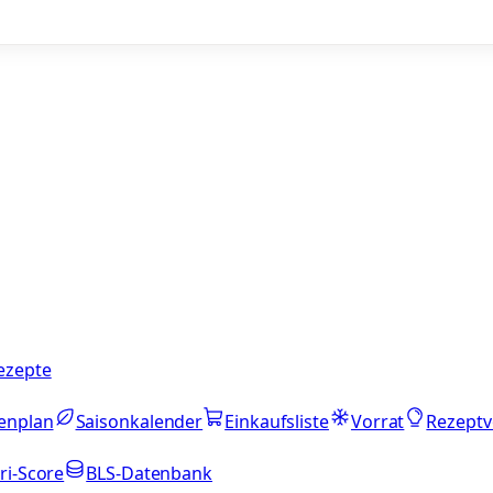
ezepte
enplan
Saisonkalender
Einkaufsliste
Vorrat
Rezeptv
ri-Score
BLS-Datenbank