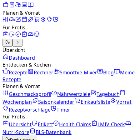
Planen & Vorrat
Für Profis
Übersicht
Dashboard
Entdecken & Kochen
Rezepte
Rechner
Smoothie-Mixer
Blog
Meine
Rezepte
Planen & Vorrat
Geschmacksprofil
Nährwertziele
Tagebuch
Wochenplan
Saisonkalender
Einkaufsliste
Vorrat
Rezeptvorschläge
Timer
Für Profis
Übersicht
Etikett
Health Claims
LMIV-Check
Nutri-Score
BLS-Datenbank