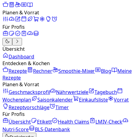
Planen & Vorrat
Für Profis
Übersicht
Dashboard
Entdecken & Kochen
Rezepte
Rechner
Smoothie-Mixer
Blog
Meine
Rezepte
Planen & Vorrat
Geschmacksprofil
Nährwertziele
Tagebuch
Wochenplan
Saisonkalender
Einkaufsliste
Vorrat
Rezeptvorschläge
Timer
Für Profis
Übersicht
Etikett
Health Claims
LMIV-Check
Nutri-Score
BLS-Datenbank