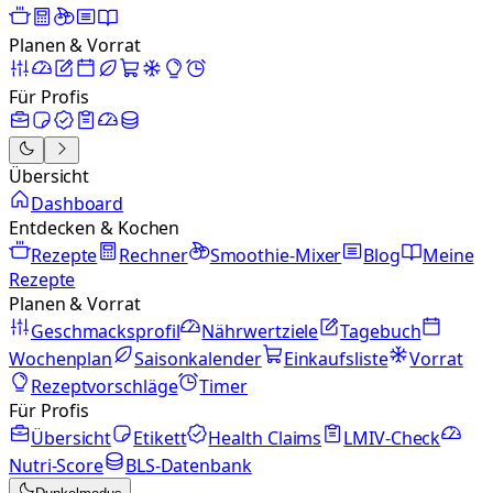
Planen & Vorrat
Für Profis
Übersicht
Dashboard
Entdecken & Kochen
Rezepte
Rechner
Smoothie-Mixer
Blog
Meine
Rezepte
Planen & Vorrat
Geschmacksprofil
Nährwertziele
Tagebuch
Wochenplan
Saisonkalender
Einkaufsliste
Vorrat
Rezeptvorschläge
Timer
Für Profis
Übersicht
Etikett
Health Claims
LMIV-Check
Nutri-Score
BLS-Datenbank