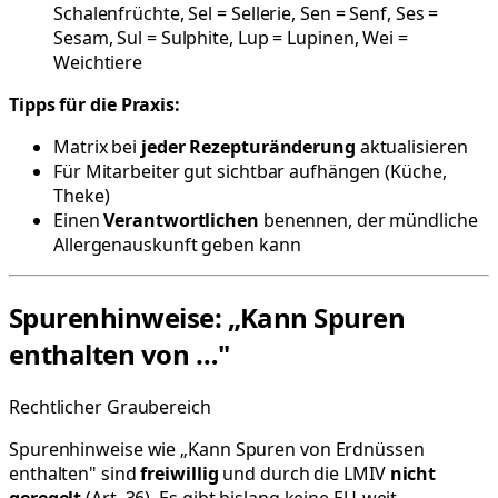
Schalenfrüchte, Sel = Sellerie, Sen = Senf, Ses =
Sesam, Sul = Sulphite, Lup = Lupinen, Wei =
Weichtiere
Tipps für die Praxis:
Matrix bei
jeder Rezepturänderung
aktualisieren
Für Mitarbeiter gut sichtbar aufhängen (Küche,
Theke)
Einen
Verantwortlichen
benennen, der mündliche
Allergenauskunft geben kann
Spurenhinweise: „Kann Spuren
enthalten von …"
Rechtlicher Graubereich
Spurenhinweise wie „Kann Spuren von Erdnüssen
enthalten" sind
freiwillig
und durch die LMIV
nicht
geregelt
(Art. 36). Es gibt bislang keine EU-weit