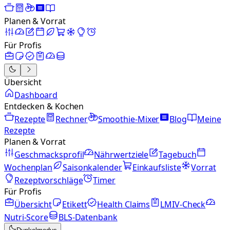
Planen & Vorrat
Für Profis
Übersicht
Dashboard
Entdecken & Kochen
Rezepte
Rechner
Smoothie-Mixer
Blog
Meine
Rezepte
Planen & Vorrat
Geschmacksprofil
Nährwertziele
Tagebuch
Wochenplan
Saisonkalender
Einkaufsliste
Vorrat
Rezeptvorschläge
Timer
Für Profis
Übersicht
Etikett
Health Claims
LMIV-Check
Nutri-Score
BLS-Datenbank