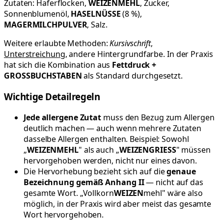
Zutaten: Haferflocken,
WEIZENMEHL
, Zucker,
Sonnenblumenöl,
HASELNÜSSE
(8 %),
MAGERMILCHPULVER
, Salz.
Weitere erlaubte Methoden:
Kursivschrift
,
Unterstreichung
, andere Hintergrundfarbe. In der Praxis
hat sich die Kombination aus
Fettdruck +
GROSSBUCHSTABEN
als Standard durchgesetzt.
Wichtige Detailregeln
Jede allergene Zutat
muss den Bezug zum Allergen
deutlich machen — auch wenn mehrere Zutaten
dasselbe Allergen enthalten. Beispiel: Sowohl
„
WEIZENMEHL
" als auch „
WEIZENGRIESS
" müssen
hervorgehoben werden, nicht nur eines davon.
Die Hervorhebung bezieht sich auf die
genaue
Bezeichnung gemäß Anhang II
— nicht auf das
gesamte Wort. „Vollkorn
WEIZEN
mehl" wäre also
möglich, in der Praxis wird aber meist das gesamte
Wort hervorgehoben.