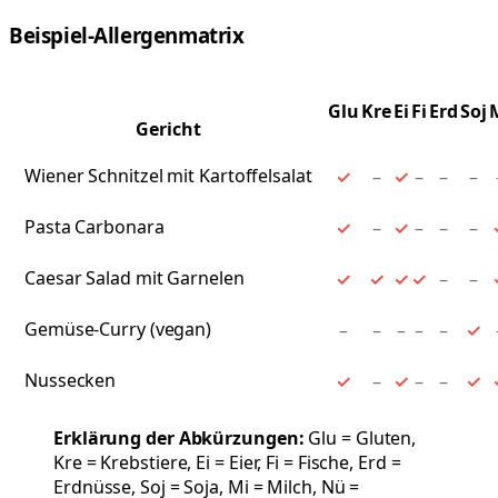
Beispiel-Allergenmatrix
Glu
Kre
Ei
Fi
Erd
Soj
Gericht
Wiener Schnitzel mit Kartoffelsalat
✓
–
✓
–
–
–
Pasta Carbonara
✓
–
✓
–
–
–
Caesar Salad mit Garnelen
✓
✓
✓
✓
–
–
Gemüse-Curry (vegan)
–
–
–
–
–
✓
Nussecken
✓
–
✓
–
–
✓
Erklärung der Abkürzungen:
Glu = Gluten,
Kre = Krebstiere, Ei = Eier, Fi = Fische, Erd =
Erdnüsse, Soj = Soja, Mi = Milch, Nü =