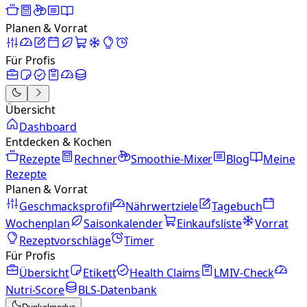
Planen & Vorrat
Für Profis
Übersicht
Dashboard
Entdecken & Kochen
Rezepte
Rechner
Smoothie-Mixer
Blog
Meine
Rezepte
Planen & Vorrat
Geschmacksprofil
Nährwertziele
Tagebuch
Wochenplan
Saisonkalender
Einkaufsliste
Vorrat
Rezeptvorschläge
Timer
Für Profis
Übersicht
Etikett
Health Claims
LMIV-Check
Nutri-Score
BLS-Datenbank