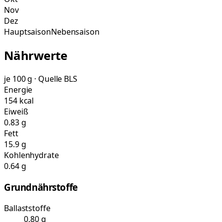
Nov
Dez
Hauptsaison
Nebensaison
Nährwerte
je 100 g · Quelle BLS
Energie
154 kcal
Eiweiß
0.83 g
Fett
15.9 g
Kohlenhydrate
0.64 g
Grundnährstoffe
Ballaststoffe
0.80 g