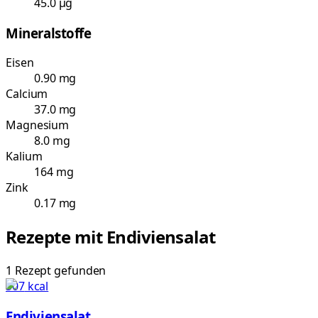
45.0 µg
Mineralstoffe
Eisen
0.90 mg
Calcium
37.0 mg
Magnesium
8.0 mg
Kalium
164 mg
Zink
0.17 mg
Rezepte mit
Endiviensalat
1
Rezept
gefunden
507
kcal
Endiviensalat