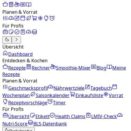
Planen & Vorrat
Für Profis
Übersicht
Dashboard
Entdecken & Kochen
Rezepte
Rechner
Smoothie-Mixer
Blog
Meine
Rezepte
Planen & Vorrat
Geschmacksprofil
Nährwertziele
Tagebuch
Wochenplan
Saisonkalender
Einkaufsliste
Vorrat
Rezeptvorschläge
Timer
Für Profis
Übersicht
Etikett
Health Claims
LMIV-Check
Nutri-Score
BLS-Datenbank