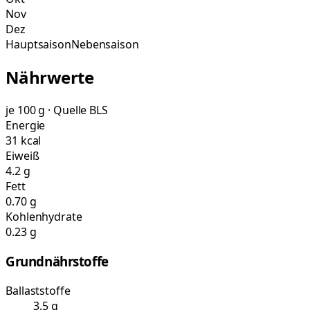
Nov
Dez
Hauptsaison
Nebensaison
Nährwerte
je 100 g · Quelle BLS
Energie
31 kcal
Eiweiß
4.2 g
Fett
0.70 g
Kohlenhydrate
0.23 g
Grundnährstoffe
Ballaststoffe
3.5 g