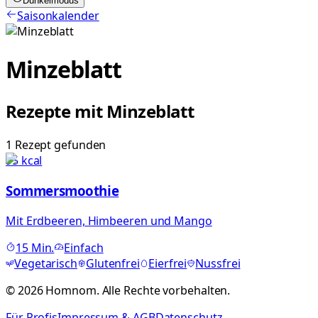
Dunkelmodus
Saisonkalender
Minzeblatt
Rezepte mit
Minzeblatt
1
Rezept
gefunden
95
kcal
Sommersmoothie
Mit Erdbeeren, Himbeeren und Mango
15
Min.
Einfach
Vegetarisch
Glutenfrei
Eierfrei
Nussfrei
©
2026
Homnom. Alle Rechte vorbehalten.
Für Profis
Impressum & AGB
Datenschutz