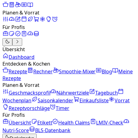
Planen & Vorrat
Für Profis
Übersicht
Dashboard
Entdecken & Kochen
Rezepte
Rechner
Smoothie-Mixer
Blog
Meine
Rezepte
Planen & Vorrat
Geschmacksprofil
Nährwertziele
Tagebuch
Wochenplan
Saisonkalender
Einkaufsliste
Vorrat
Rezeptvorschläge
Timer
Für Profis
Übersicht
Etikett
Health Claims
LMIV-Check
Nutri-Score
BLS-Datenbank