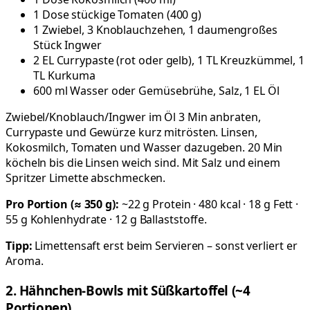
1 Dose stückige Tomaten (400 g)
1 Zwiebel, 3 Knoblauchzehen, 1 daumengroßes
Stück Ingwer
2 EL Currypaste (rot oder gelb), 1 TL Kreuzkümmel, 1
TL Kurkuma
600 ml Wasser oder Gemüsebrühe, Salz, 1 EL Öl
Zwiebel/Knoblauch/Ingwer im Öl 3 Min anbraten,
Currypaste und Gewürze kurz mitrösten. Linsen,
Kokosmilch, Tomaten und Wasser dazugeben. 20 Min
köcheln bis die Linsen weich sind. Mit Salz und einem
Spritzer Limette abschmecken.
Pro Portion (≈ 350 g):
~22 g Protein · 480 kcal · 18 g Fett ·
55 g Kohlenhydrate · 12 g Ballaststoffe.
Tipp:
Limettensaft erst beim Servieren – sonst verliert er
Aroma.
2. Hähnchen-Bowls mit Süßkartoffel (~4
Portionen)