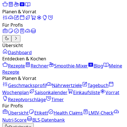
Planen & Vorrat
Für Profis
Übersicht
Dashboard
Entdecken & Kochen
Rezepte
Rechner
Smoothie-Mixer
Blog
Meine
Rezepte
Planen & Vorrat
Geschmacksprofil
Nährwertziele
Tagebuch
Wochenplan
Saisonkalender
Einkaufsliste
Vorrat
Rezeptvorschläge
Timer
Für Profis
Übersicht
Etikett
Health Claims
LMIV-Check
Nutri-Score
BLS-Datenbank