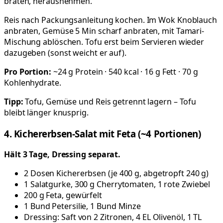
braten, herausnehmen.
Reis nach Packungsanleitung kochen. Im Wok Knoblauch
anbraten, Gemüse 5 Min scharf anbraten, mit Tamari-
Mischung ablöschen. Tofu erst beim Servieren wieder
dazugeben (sonst weicht er auf).
Pro Portion:
~24 g Protein · 540 kcal · 16 g Fett · 70 g
Kohlenhydrate.
Tipp:
Tofu, Gemüse und Reis getrennt lagern – Tofu
bleibt länger knusprig.
4. Kichererbsen-Salat mit Feta (~4 Portionen)
Hält 3 Tage, Dressing separat.
2 Dosen Kichererbsen (je 400 g, abgetropft 240 g)
1 Salatgurke, 300 g Cherrytomaten, 1 rote Zwiebel
200 g Feta, gewürfelt
1 Bund Petersilie, 1 Bund Minze
Dressing: Saft von 2 Zitronen, 4 EL Olivenöl, 1 TL