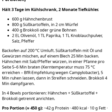
Hält 3 Tage im Kühlschrank, 2 Monate Tiefkühler.
600 g Hähnchenbrust
800 g Süßkartoffeln, in 2 cm Würfel
400 g Brokkoli oder grüne Bohnen
2 EL Olivenöl, 1 TL Paprika, 1 TL Knoblauchpulver,
Salz, Pfeffer
Backofen auf 200 °C Umluft. Süßkartoffeln mit Öl und
Gewürzen mischen, auf einem Blech 25 Min backen.
Hähnchen mit Salz/Pfeffer würzen, in einer Pfanne pro
Seite 5–6 Min braten (Kerntemperatur muss 75 °C
erreichen – BfR-Empfehlung wegen Campylobacter), 5
Min ruhen lassen, dann in Streifen schneiden. Brokkoli 4
Min dampfgaren.
In 4 Bowls portionieren: Hähnchen + Süßkartoffel +
Brokkoli getrennt anrichten.
Pro Portion (≈ 450 g):
~42 g Protein · 480 kcal · 10 g Fett ·