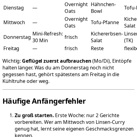
Overnight
Hähnchen-
Dienstag
—
Tofu-
Oats
Bowl
Overnight
Kiche
Mittwoch
—
Tofu-Pfanne
Oats
Salat
Mini-Refresh:
Kichererbsen-
Linse
Donnerstag
frisch
30 Min
Salat
(TK)
Freitag
—
frisch
Reste
flexib
Wichtig:
Geflügel zuerst aufbrauchen
(Mo/Di), Eintöpfe
halten länger. Was du am Donnerstag noch nicht
gegessen hast, gehört spätestens am Freitag in die
Kühltruhe oder weg.
Häufige Anfängerfehler
Zu groß starten.
Erste Woche: nur 2 Gerichte
vorbereiten. Wer am Mittwoch von Linsen-Curry
genug hat, lernt seine eigenen Geschmacksgrenzen
kennen.