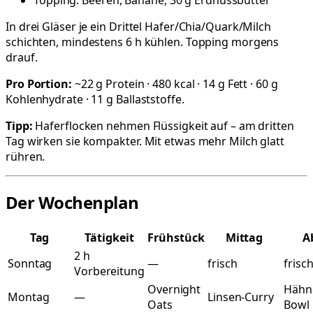
In drei Gläser je ein Drittel Hafer/Chia/Quark/Milch
schichten, mindestens 6 h kühlen. Topping morgens
drauf.
Pro Portion:
~22 g Protein · 480 kcal · 14 g Fett · 60 g
Kohlenhydrate · 11 g Ballaststoffe.
Tipp:
Haferflocken nehmen Flüssigkeit auf – am dritten
Tag wirken sie kompakter. Mit etwas mehr Milch glatt
rühren.
Der Wochenplan
Tag
Tätigkeit
Frühstück
Mittag
A
2 h
Sonntag
—
frisch
frisc
Vorbereitung
Overnight
Hähn
Montag
—
Linsen-Curry
Oats
Bowl