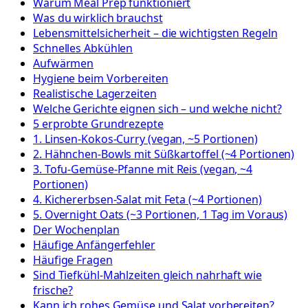
Warum Meal Prep funktioniert
Was du wirklich brauchst
Lebensmittelsicherheit – die wichtigsten Regeln
Schnelles Abkühlen
Aufwärmen
Hygiene beim Vorbereiten
Realistische Lagerzeiten
Welche Gerichte eignen sich – und welche nicht?
5 erprobte Grundrezepte
1. Linsen-Kokos-Curry (vegan, ~5 Portionen)
2. Hähnchen-Bowls mit Süßkartoffel (~4 Portionen)
3. Tofu-Gemüse-Pfanne mit Reis (vegan, ~4
Portionen)
4. Kichererbsen-Salat mit Feta (~4 Portionen)
5. Overnight Oats (~3 Portionen, 1 Tag im Voraus)
Der Wochenplan
Häufige Anfängerfehler
Häufige Fragen
Sind Tiefkühl-Mahlzeiten gleich nahrhaft wie
frische?
Kann ich rohes Gemüse und Salat vorbereiten?