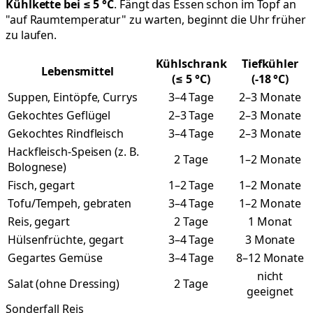
Kühlkette bei ≤ 5 °C
. Fängt das Essen schon im Topf an
"auf Raumtemperatur" zu warten, beginnt die Uhr früher
zu laufen.
Kühlschrank
Tiefkühler
Lebensmittel
(≤ 5 °C)
(-18 °C)
Suppen, Eintöpfe, Currys
3–4 Tage
2–3 Monate
Gekochtes Geflügel
2–3 Tage
2–3 Monate
Gekochtes Rindfleisch
3–4 Tage
2–3 Monate
Hackfleisch-Speisen (z. B.
2 Tage
1–2 Monate
Bolognese)
Fisch, gegart
1–2 Tage
1–2 Monate
Tofu/Tempeh, gebraten
3–4 Tage
1–2 Monate
Reis, gegart
2 Tage
1 Monat
Hülsenfrüchte, gegart
3–4 Tage
3 Monate
Gegartes Gemüse
3–4 Tage
8–12 Monate
nicht
Salat (ohne Dressing)
2 Tage
geeignet
Sonderfall Reis