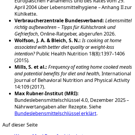
Europäischen Parlaments und des Rates vom 29.
April 2004 über Lebensmittelhygiene – Anhang II zur
Kühlkette.
Verbraucherzentrale Bundesverband:
Lebensmittel
richtig aufbewahren – Tipps für Kühlschrank und
Gefrierfach
, Online-Ratgeber, abgerufen 2026.
Wolfson, J. A. & Bleich, S. N.:
Is cooking at home
associated with better diet quality or weight-loss
intention?
Public Health Nutrition 18(8):1397–1406
(2015).
Mills, S. et al.:
Frequency of eating home cooked meals
and potential benefits for diet and health
, International
Journal of Behavioral Nutrition and Physical Activity
14:109 (2017).
Max Rubner-Institut (MRI):
Bundeslebensmittelschlüssel 4.0, Dezember 2025 –
Nährwertangaben aller Rezepte. Siehe
Bundeslebensmittelschlüssel erklärt
.
Auf dieser Seite