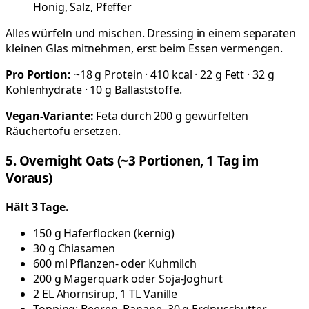
Honig, Salz, Pfeffer
Alles würfeln und mischen. Dressing in einem separaten
kleinen Glas mitnehmen, erst beim Essen vermengen.
Pro Portion:
~18 g Protein · 410 kcal · 22 g Fett · 32 g
Kohlenhydrate · 10 g Ballaststoffe.
Vegan-Variante:
Feta durch 200 g gewürfelten
Räuchertofu ersetzen.
5. Overnight Oats (~3 Portionen, 1 Tag im
Voraus)
Hält 3 Tage.
150 g Haferflocken (kernig)
30 g Chiasamen
600 ml Pflanzen- oder Kuhmilch
200 g Magerquark oder Soja-Joghurt
2 EL Ahornsirup, 1 TL Vanille
Topping: Beeren, Banane, 30 g Erdnussbutter