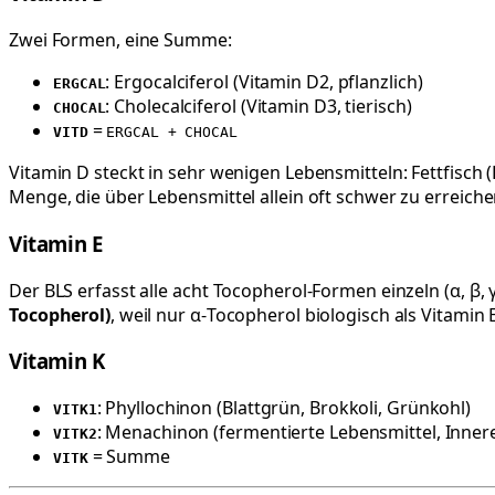
Zwei Formen, eine Summe:
: Ergocalciferol (Vitamin D2, pflanzlich)
ERGCAL
: Cholecalciferol (Vitamin D3, tierisch)
CHOCAL
=
VITD
ERGCAL + CHOCAL
Vitamin D steckt in sehr wenigen Lebensmitteln: Fettfisch (
Menge, die über Lebensmittel allein oft schwer zu erreichen
Vitamin E
Der BLS erfasst alle acht Tocopherol-Formen einzeln (α, 
Tocopherol)
, weil nur α-Tocopherol biologisch als Vitamin E
Vitamin K
: Phyllochinon (Blattgrün, Brokkoli, Grünkohl)
VITK1
: Menachinon (fermentierte Lebensmittel, Inner
VITK2
= Summe
VITK