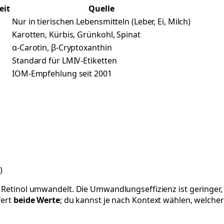
eit
Quelle
g
Nur in tierischen Lebensmitteln (Leber, Ei, Milch)
g
Karotten, Kürbis, Grünkohl, Spinat
g
α-Carotin, β-Cryptoxanthin
g
Standard für LMIV-Etiketten
g
IOM-Empfehlung seit 2001
)
in Retinol umwandelt. Die Umwandlungseffizienz ist geringe
fert
beide Werte
; du kannst je nach Kontext wählen, welcher 