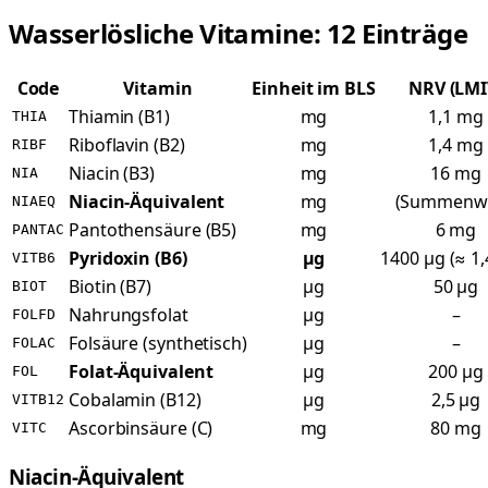
Wasserlösliche Vitamine: 12 Einträge
Code
Vitamin
Einheit im BLS
NRV (LMI
Thiamin (B1)
mg
1,1 mg
THIA
Riboflavin (B2)
mg
1,4 mg
RIBF
Niacin (B3)
mg
16 mg
NIA
Niacin-Äquivalent
mg
(Summenwe
NIAEQ
Pantothensäure (B5)
mg
6 mg
PANTAC
Pyridoxin (B6)
µg
1400 µg (≈ 1
VITB6
Biotin (B7)
µg
50 µg
BIOT
Nahrungsfolat
µg
–
FOLFD
Folsäure (synthetisch)
µg
–
FOLAC
Folat-Äquivalent
µg
200 µg
FOL
Cobalamin (B12)
µg
2,5 µg
VITB12
Ascorbinsäure (C)
mg
80 mg
VITC
Niacin-Äquivalent