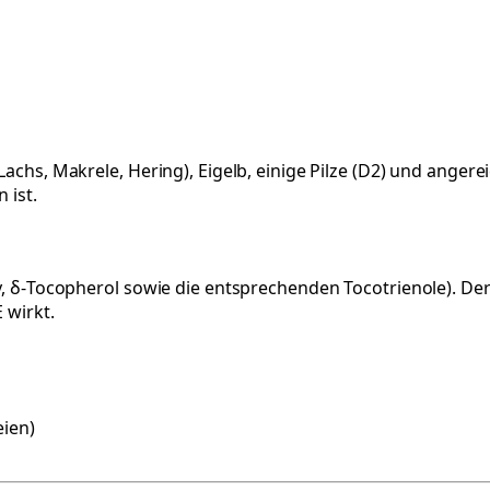
Lachs, Makrele, Hering), Eigelb, einige Pilze (D2) und angere
 ist.
β, γ, δ-Tocopherol sowie die entsprechenden Tocotrienole).
 wirkt.
eien)