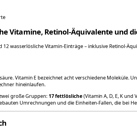
te
he Vitamine, Retinol-Äquivalente und di
d 12 wasserlösliche Vitamin-Einträge – inklusive Retinol-Äqu
h Folsäure. Vitamin E bezeichnet acht verschiedene Moleküle.
echner hineinlaufen.
 zwei große Gruppen:
17 fettlösliche
(Vitamin A, D, E, K und
 eingebauten Umrechnungen und die Einheiten-Fallen, die be
ch