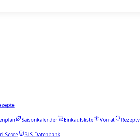
ezepte
enplan
Saisonkalender
Einkaufsliste
Vorrat
Rezeptv
ri-Score
BLS-Datenbank