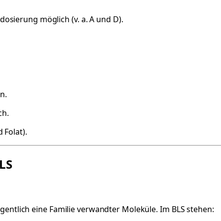
osierung möglich (v. a. A und D).
.
n.
ch.
 Folat).
BLS
eigentlich eine Familie verwandter Moleküle. Im BLS stehen: