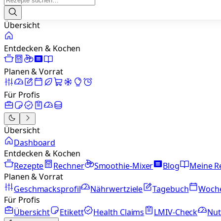
Übersicht
Entdecken & Kochen
Planen & Vorrat
Für Profis
Übersicht
Dashboard
Entdecken & Kochen
Rezepte
Rechner
Smoothie-Mixer
Blog
Meine R
Planen & Vorrat
Geschmacksprofil
Nährwertziele
Tagebuch
Woch
Für Profis
Übersicht
Etikett
Health Claims
LMIV-Check
Nut