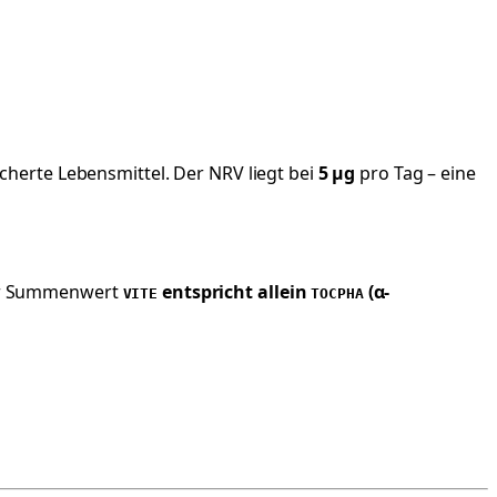
icherte Lebensmittel. Der NRV liegt bei
5 µg
pro Tag – eine
 Der Summenwert
entspricht allein
(α-
VITE
TOCPHA