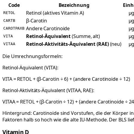
Code
Bezeichnung
Einh
Retinol (aktives Vitamin A)
µ
RETOL
β-Carotin
µ
CARTB
Andere Carotinoide
µ
CAROTPAXB
Retinol-Äquivalent
(Summe, alt)
µ
VITA
Retinol-Aktivitäts-Äquivalent (RAE)
(neu)
µ
VITAA
Die Umrechnungsformeln:
Retinol-Äquivalent (VITA):
VITA = RETOL + (β-Carotin ÷ 6) + (andere Carotinoide ÷ 12)
Retinol-Aktivitäts-Äquivalent (VITAA, RAE):
VITAA = RETOL + (β-Carotin ÷ 12) + (andere Carotinoide ÷ 24
Hintergrund: Carotinoide sind Vorstufen, die der Körper 
Faktoren halb so hoch wie die alte IU-Methode. Der BLS lie
Vitamin D