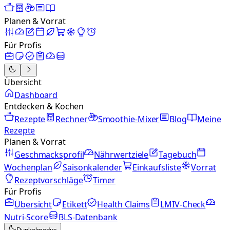
Planen & Vorrat
Für Profis
Übersicht
Dashboard
Entdecken & Kochen
Rezepte
Rechner
Smoothie-Mixer
Blog
Meine
Rezepte
Planen & Vorrat
Geschmacksprofil
Nährwertziele
Tagebuch
Wochenplan
Saisonkalender
Einkaufsliste
Vorrat
Rezeptvorschläge
Timer
Für Profis
Übersicht
Etikett
Health Claims
LMIV-Check
Nutri-Score
BLS-Datenbank