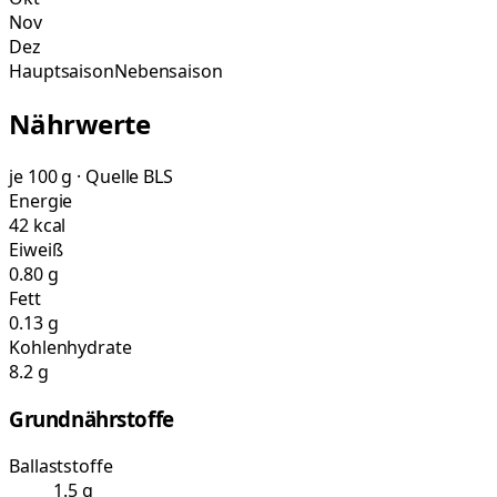
Nov
Dez
Hauptsaison
Nebensaison
Nährwerte
je 100 g · Quelle BLS
Energie
42 kcal
Eiweiß
0.80 g
Fett
0.13 g
Kohlenhydrate
8.2 g
Grundnährstoffe
Ballaststoffe
1.5 g