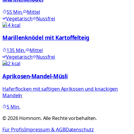
55
Min.
Mittel
Vegetarisch
Nussfrei
614
kcal
Marillenknödel mit Kartoffelteig
135
Min.
Mittel
Vegetarisch
Nussfrei
382
kcal
Aprikosen-Mandel-Müsli
Haferflocken mit saftigen Aprikosen und knackigen
Mandeln
5
Min.
©
2026
Homnom. Alle Rechte vorbehalten.
Für Profis
Impressum & AGB
Datenschutz