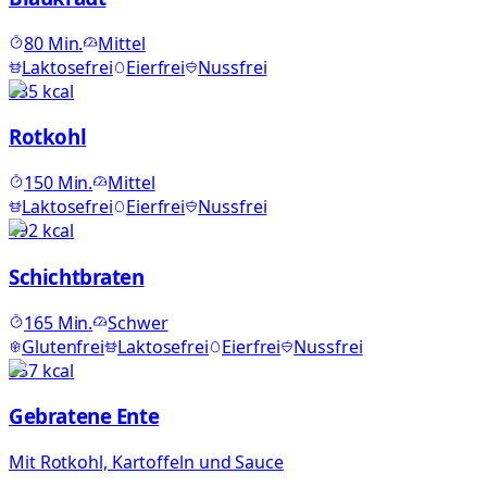
80
Min.
Mittel
Laktosefrei
Eierfrei
Nussfrei
335
kcal
Rotkohl
150
Min.
Mittel
Laktosefrei
Eierfrei
Nussfrei
492
kcal
Schichtbraten
165
Min.
Schwer
Glutenfrei
Laktosefrei
Eierfrei
Nussfrei
357
kcal
Gebratene Ente
Mit Rotkohl, Kartoffeln und Sauce