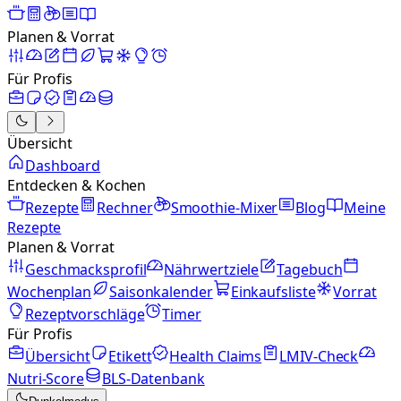
Planen & Vorrat
Für Profis
Übersicht
Dashboard
Entdecken & Kochen
Rezepte
Rechner
Smoothie-Mixer
Blog
Meine
Rezepte
Planen & Vorrat
Geschmacksprofil
Nährwertziele
Tagebuch
Wochenplan
Saisonkalender
Einkaufsliste
Vorrat
Rezeptvorschläge
Timer
Für Profis
Übersicht
Etikett
Health Claims
LMIV-Check
Nutri-Score
BLS-Datenbank