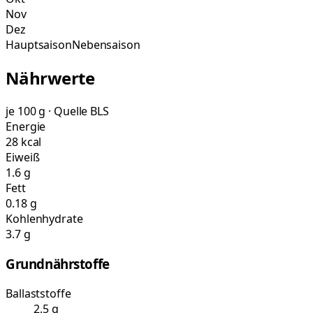
Nov
Dez
Hauptsaison
Nebensaison
Nährwerte
je 100 g · Quelle BLS
Energie
28 kcal
Eiweiß
1.6 g
Fett
0.18 g
Kohlenhydrate
3.7 g
Grundnährstoffe
Ballaststoffe
2.5 g