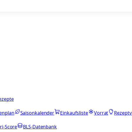
ezepte
enplan
Saisonkalender
Einkaufsliste
Vorrat
Rezeptv
ri-Score
BLS-Datenbank