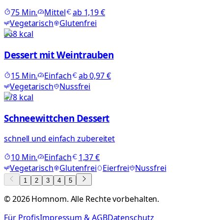
75
Min.
Mittel
ab
1,19 €
Vegetarisch
Glutenfrei
368
kcal
Dessert mit Weintrauben
15
Min.
Einfach
ab
0,97 €
Vegetarisch
Nussfrei
478
kcal
Schneewittchen Dessert
schnell und einfach zubereitet
10
Min.
Einfach
1,37 €
Vegetarisch
Glutenfrei
Eierfrei
Nussfrei
1
2
3
4
5
©
2026
Homnom. Alle Rechte vorbehalten.
Für Profis
Impressum & AGB
Datenschutz