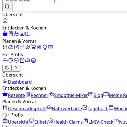
Übersicht
Entdecken & Kochen
Planen & Vorrat
Für Profis
Übersicht
Dashboard
Entdecken & Kochen
Rezepte
Rechner
Smoothie-Mixer
Blog
Meine R
Planen & Vorrat
Geschmacksprofil
Nährwertziele
Tagebuch
Woch
Für Profis
Übersicht
Etikett
Health Claims
LMIV-Check
Nut