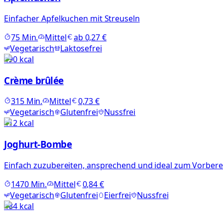
Einfacher Apfelkuchen mit Streuseln
75
Min.
Mittel
ab
0,27 €
Vegetarisch
Laktosefrei
490
kcal
Crème brûlée
315
Min.
Mittel
0,73 €
Vegetarisch
Glutenfrei
Nussfrei
412
kcal
Joghurt-Bombe
Einfach zuzubereiten, ansprechend und ideal zum Vorbere
1470
Min.
Mittel
0,84 €
Vegetarisch
Glutenfrei
Eierfrei
Nussfrei
484
kcal