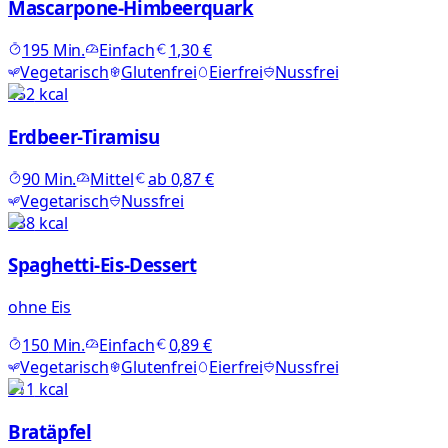
Mascarpone-Himbeerquark
195
Min.
Einfach
1,30 €
Vegetarisch
Glutenfrei
Eierfrei
Nussfrei
452
kcal
Erdbeer-Tiramisu
90
Min.
Mittel
ab
0,87 €
Vegetarisch
Nussfrei
538
kcal
Spaghetti-Eis-Dessert
ohne Eis
150
Min.
Einfach
0,89 €
Vegetarisch
Glutenfrei
Eierfrei
Nussfrei
311
kcal
Bratäpfel