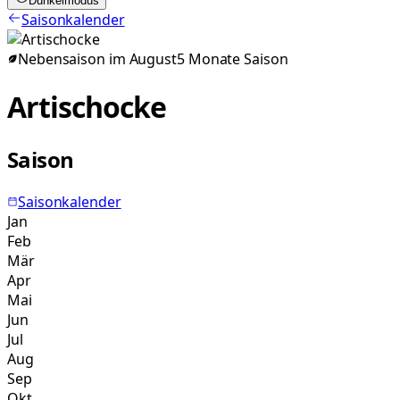
Dunkelmodus
Saisonkalender
Nebensaison im
August
5
Monate
Saison
Artischocke
Saison
Saisonkalender
Jan
Feb
Mär
Apr
Mai
Jun
Jul
Aug
Sep
Okt