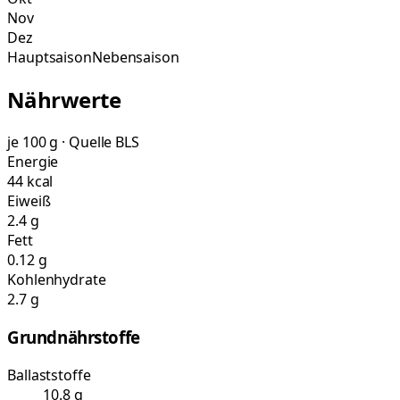
Nov
Dez
Hauptsaison
Nebensaison
Nährwerte
je 100 g · Quelle BLS
Energie
44 kcal
Eiweiß
2.4 g
Fett
0.12 g
Kohlenhydrate
2.7 g
Grundnährstoffe
Ballaststoffe
10.8 g