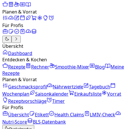
Planen & Vorrat
Für Profis
Übersicht
Dashboard
Entdecken & Kochen
Rezepte
Rechner
Smoothie-Mixer
Blog
Meine
Rezepte
Planen & Vorrat
Geschmacksprofil
Nährwertziele
Tagebuch
Wochenplan
Saisonkalender
Einkaufsliste
Vorrat
Rezeptvorschläge
Timer
Für Profis
Übersicht
Etikett
Health Claims
LMIV-Check
Nutri-Score
BLS-Datenbank