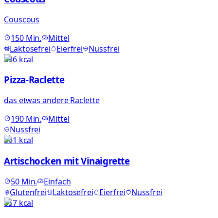
Couscous
150
Min.
Mittel
Laktosefrei
Eierfrei
Nussfrei
686
kcal
Pizza-Raclette
das etwas andere Raclette
190
Min.
Mittel
Nussfrei
361
kcal
Artischocken mit Vinaigrette
50
Min.
Einfach
Glutenfrei
Laktosefrei
Eierfrei
Nussfrei
657
kcal