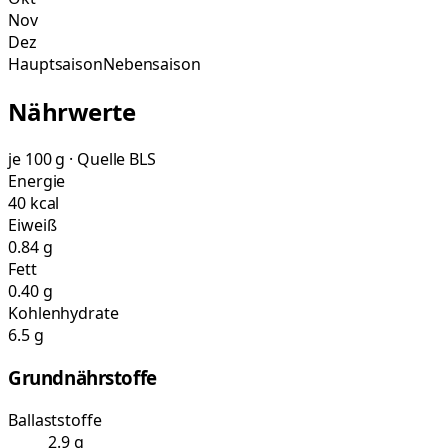
Nov
Dez
Hauptsaison
Nebensaison
Nährwerte
je 100 g · Quelle BLS
Energie
40 kcal
Eiweiß
0.84 g
Fett
0.40 g
Kohlenhydrate
6.5 g
Grundnährstoffe
Ballaststoffe
2.9 g