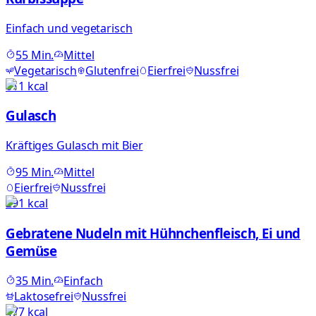
Einfach und vegetarisch
55
Min.
Mittel
Vegetarisch
Glutenfrei
Eierfrei
Nussfrei
611
kcal
Gulasch
Kräftiges Gulasch mit Bier
95
Min.
Mittel
Eierfrei
Nussfrei
291
kcal
Gebratene Nudeln mit Hühnchenfleisch, Ei und
Gemüse
35
Min.
Einfach
Laktosefrei
Nussfrei
477
kcal