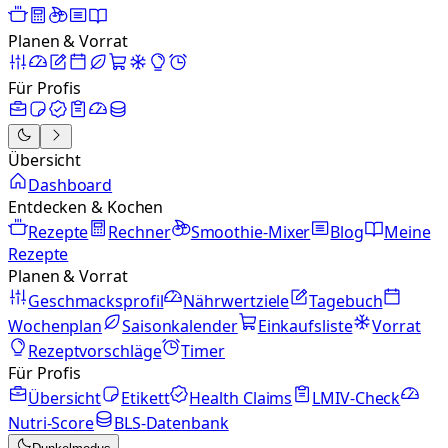
Planen & Vorrat
Für Profis
Übersicht
Dashboard
Entdecken & Kochen
Rezepte
Rechner
Smoothie-Mixer
Blog
Meine
Rezepte
Planen & Vorrat
Geschmacksprofil
Nährwertziele
Tagebuch
Wochenplan
Saisonkalender
Einkaufsliste
Vorrat
Rezeptvorschläge
Timer
Für Profis
Übersicht
Etikett
Health Claims
LMIV-Check
Nutri-Score
BLS-Datenbank