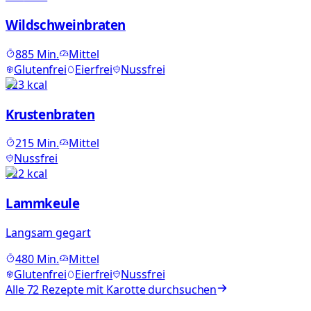
Wildschweinbraten
885
Min.
Mittel
Glutenfrei
Eierfrei
Nussfrei
823
kcal
Krustenbraten
215
Min.
Mittel
Nussfrei
722
kcal
Lammkeule
Langsam gegart
480
Min.
Mittel
Glutenfrei
Eierfrei
Nussfrei
Alle
72
Rezepte mit
Karotte
durchsuchen