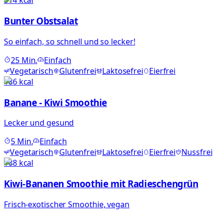
314
kcal
Bunter Obstsalat
So einfach, so schnell und so lecker!
25
Min.
Einfach
Vegetarisch
Glutenfrei
Laktosefrei
Eierfrei
186
kcal
Banane - Kiwi Smoothie
Lecker und gesund
5
Min.
Einfach
Vegetarisch
Glutenfrei
Laktosefrei
Eierfrei
Nussfrei
188
kcal
Kiwi-Bananen Smoothie mit Radieschengrün
Frisch-exotischer Smoothie, vegan