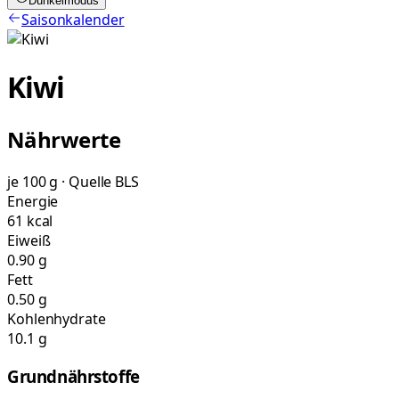
Dunkelmodus
Saisonkalender
Kiwi
Nährwerte
je 100 g · Quelle BLS
Energie
61 kcal
Eiweiß
0.90 g
Fett
0.50 g
Kohlenhydrate
10.1 g
Grundnährstoffe