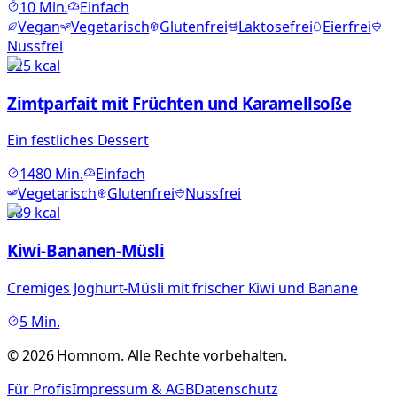
10
Min.
Einfach
Vegan
Vegetarisch
Glutenfrei
Laktosefrei
Eierfrei
Nussfrei
325
kcal
Zimtparfait mit Früchten und Karamellsoße
Ein festliches Dessert
1480
Min.
Einfach
Vegetarisch
Glutenfrei
Nussfrei
389
kcal
Kiwi-Bananen-Müsli
Cremiges Joghurt-Müsli mit frischer Kiwi und Banane
5
Min.
©
2026
Homnom. Alle Rechte vorbehalten.
Für Profis
Impressum & AGB
Datenschutz