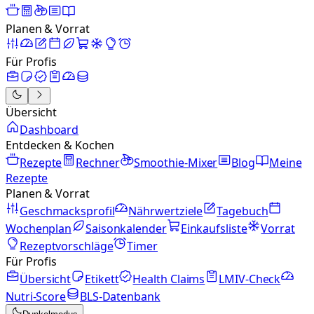
Planen & Vorrat
Für Profis
Übersicht
Dashboard
Entdecken & Kochen
Rezepte
Rechner
Smoothie-Mixer
Blog
Meine
Rezepte
Planen & Vorrat
Geschmacksprofil
Nährwertziele
Tagebuch
Wochenplan
Saisonkalender
Einkaufsliste
Vorrat
Rezeptvorschläge
Timer
Für Profis
Übersicht
Etikett
Health Claims
LMIV-Check
Nutri-Score
BLS-Datenbank