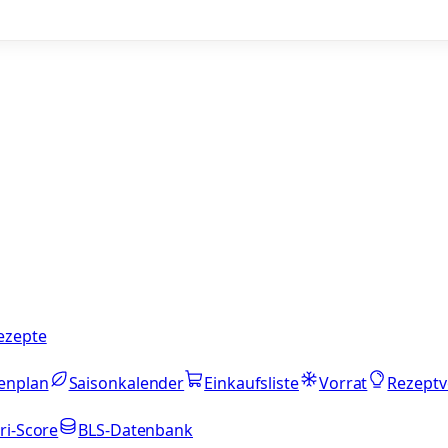
ezepte
enplan
Saisonkalender
Einkaufsliste
Vorrat
Rezeptv
ri-Score
BLS-Datenbank