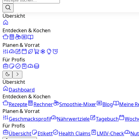
Übersicht
Entdecken & Kochen
Planen & Vorrat
Für Profis
Übersicht
Dashboard
Entdecken & Kochen
Rezepte
Rechner
Smoothie-Mixer
Blog
Meine R
Planen & Vorrat
Geschmacksprofil
Nährwertziele
Tagebuch
Woch
Für Profis
Übersicht
Etikett
Health Claims
LMIV-Check
Nut