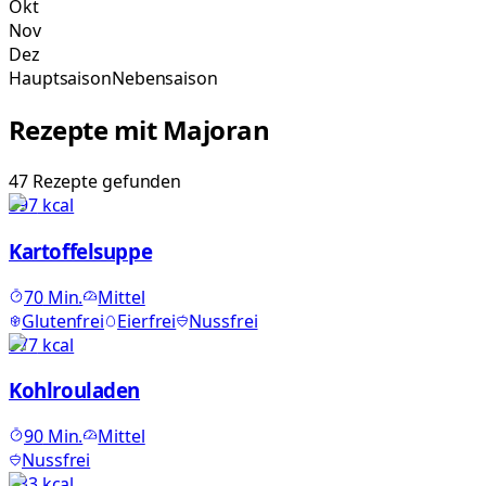
Okt
Nov
Dez
Hauptsaison
Nebensaison
Rezepte mit
Majoran
47
Rezepte
gefunden
597
kcal
Kartoffelsuppe
70
Min.
Mittel
Glutenfrei
Eierfrei
Nussfrei
977
kcal
Kohlrouladen
90
Min.
Mittel
Nussfrei
433
kcal