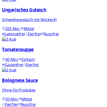
Ungarisches Gulasch
Schweinegulasch mit Nockerln
205
Min.
Mittel
Laktosefrei
Eierfrei
Nussfrei
253
kcal
Tomatensuppe
40
Min.
Einfach
Glutenfrei
Eierfrei
802
kcal
Bolognese Sauce
Ohne Fix-Produkte
50
Min.
Mittel
Eierfrei
Nussfrei