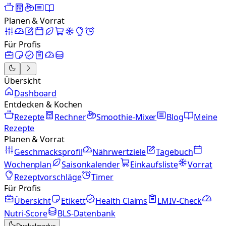
Planen & Vorrat
Für Profis
Übersicht
Dashboard
Entdecken & Kochen
Rezepte
Rechner
Smoothie-Mixer
Blog
Meine
Rezepte
Planen & Vorrat
Geschmacksprofil
Nährwertziele
Tagebuch
Wochenplan
Saisonkalender
Einkaufsliste
Vorrat
Rezeptvorschläge
Timer
Für Profis
Übersicht
Etikett
Health Claims
LMIV-Check
Nutri-Score
BLS-Datenbank