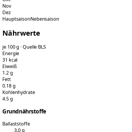
Nov
Dez
Hauptsaison
Nebensaison
Nährwerte
je 100 g · Quelle BLS
Energie
31 kcal
Eiweiß
1.2 g
Fett
0.18 g
Kohlenhydrate
4.5 g
Grundnährstoffe
Ballaststoffe
3.0 g