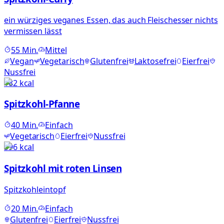
ein würziges veganes Essen, das auch Fleischesser nichts
vermissen lässt
55
Min.
Mittel
Vegan
Vegetarisch
Glutenfrei
Laktosefrei
Eierfrei
Nussfrei
182
kcal
Spitzkohl-Pfanne
40
Min.
Einfach
Vegetarisch
Eierfrei
Nussfrei
596
kcal
Spitzkohl mit roten Linsen
Spitzkohleintopf
20
Min.
Einfach
Glutenfrei
Eierfrei
Nussfrei