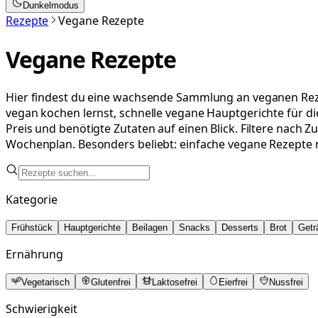
Dunkelmodus
Rezepte
Vegane Rezepte
Vegane Rezepte
Hier findest du eine wachsende Sammlung an veganen Rezep
vegan kochen lernst, schnelle vegane Hauptgerichte für d
Preis und benötigte Zutaten auf einen Blick. Filtere nach 
Wochenplan. Besonders beliebt: einfache vegane Rezepte 
Kategorie
Frühstück
Hauptgerichte
Beilagen
Snacks
Desserts
Brot
Getr
Ernährung
Vegetarisch
Glutenfrei
Laktosefrei
Eierfrei
Nussfrei
Schwierigkeit