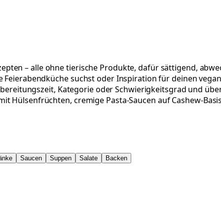
ten – alle ohne tierische Produkte, dafür sättigend, abwec
ie Feierabendküche suchst oder Inspiration für deinen veg
Zubereitungszeit, Kategorie oder Schwierigkeitsgrad und übe
mit Hülsenfrüchten, cremige Pasta-Saucen auf Cashew-Basis
änke
Saucen
Suppen
Salate
Backen