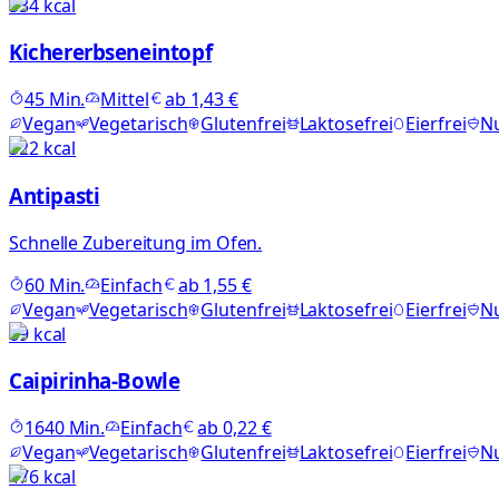
534
kcal
Kichererbseneintopf
45
Min.
Mittel
ab
1,43 €
Vegan
Vegetarisch
Glutenfrei
Laktosefrei
Eierfrei
Nu
322
kcal
Antipasti
Schnelle Zubereitung im Ofen.
60
Min.
Einfach
ab
1,55 €
Vegan
Vegetarisch
Glutenfrei
Laktosefrei
Eierfrei
Nu
89
kcal
Caipirinha-Bowle
1640
Min.
Einfach
ab
0,22 €
Vegan
Vegetarisch
Glutenfrei
Laktosefrei
Eierfrei
Nu
476
kcal