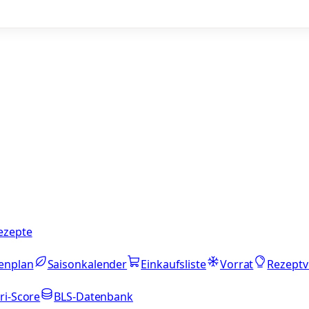
ezepte
enplan
Saisonkalender
Einkaufsliste
Vorrat
Rezeptv
ri-Score
BLS-Datenbank