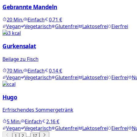
Gebrannte Mandeln
20
Min.
Einfach
0,71 €
Vegan
Vegetarisch
Glutenfrei
Laktosefrei
Eierfrei
163
kcal
Gurkensalat
Beilage zu Fisch
70
Min.
Einfach
0,14 €
Vegan
Vegetarisch
Glutenfrei
Laktosefrei
Eierfrei
Nu
9
kcal
Hugo
Erfrischendes Sommergetränk
5
Min.
Einfach
2,16 €
Vegan
Vegetarisch
Glutenfrei
Laktosefrei
Eierfrei
Nu
…
1
2
17