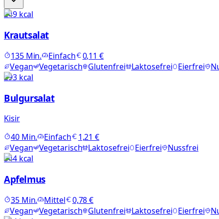
249
kcal
Krautsalat
135
Min.
Einfach
0,11 €
Vegan
Vegetarisch
Glutenfrei
Laktosefrei
Eierfrei
Nu
293
kcal
Bulgursalat
Kisir
40
Min.
Einfach
1,21 €
Vegan
Vegetarisch
Laktosefrei
Eierfrei
Nussfrei
344
kcal
Apfelmus
35
Min.
Mittel
0,78 €
Vegan
Vegetarisch
Glutenfrei
Laktosefrei
Eierfrei
Nu