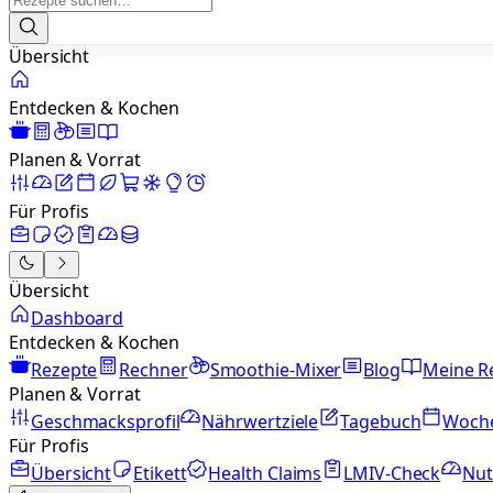
Übersicht
Entdecken & Kochen
Planen & Vorrat
Für Profis
Übersicht
Dashboard
Entdecken & Kochen
Rezepte
Rechner
Smoothie-Mixer
Blog
Meine R
Planen & Vorrat
Geschmacksprofil
Nährwertziele
Tagebuch
Woch
Für Profis
Übersicht
Etikett
Health Claims
LMIV-Check
Nut