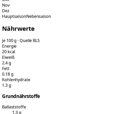
Nov
Dez
Hauptsaison
Nebensaison
Nährwerte
je 100 g · Quelle BLS
Energie
20 kcal
Eiweiß
2.4 g
Fett
0.18 g
Kohlenhydrate
1.3 g
Grundnährstoffe
Ballaststoffe
1.3 g