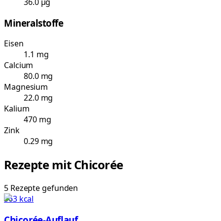
36.0 µg
Mineralstoffe
Eisen
1.1 mg
Calcium
80.0 mg
Magnesium
22.0 mg
Kalium
470 mg
Zink
0.29 mg
Rezepte mit
Chicorée
5
Rezepte
gefunden
363
kcal
Chicorée-Auflauf