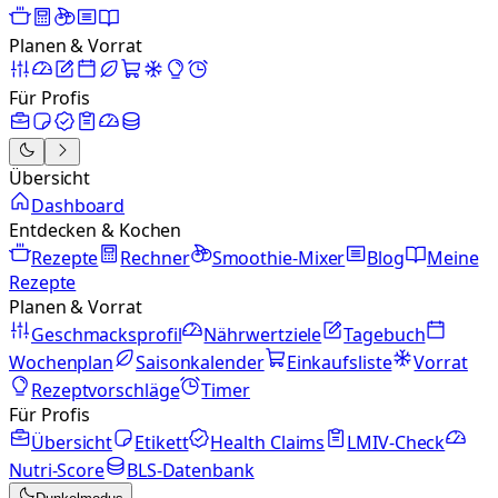
Planen & Vorrat
Für Profis
Übersicht
Dashboard
Entdecken & Kochen
Rezepte
Rechner
Smoothie-Mixer
Blog
Meine
Rezepte
Planen & Vorrat
Geschmacksprofil
Nährwertziele
Tagebuch
Wochenplan
Saisonkalender
Einkaufsliste
Vorrat
Rezeptvorschläge
Timer
Für Profis
Übersicht
Etikett
Health Claims
LMIV-Check
Nutri-Score
BLS-Datenbank