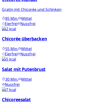
Gratin mit Chicorée und Schinken
85
Min.
Mittel
Eierfrei
Nussfrei
362
kcal
Chicorée überbacken
55
Min.
Mittel
Eierfrei
Nussfrei
355
kcal
Salat mit Putenbrust
30
Min.
Mittel
Nussfrei
107
kcal
Chicoreesalat