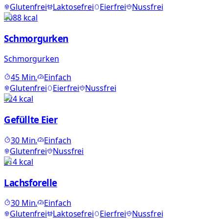
Glutenfrei
Laktosefrei
Eierfrei
Nussfrei
1088
kcal
Schmorgurken
Schmorgurken
45
Min.
Einfach
Glutenfrei
Eierfrei
Nussfrei
124
kcal
Gefüllte Eier
30
Min.
Einfach
Glutenfrei
Nussfrei
214
kcal
Lachsforelle
30
Min.
Einfach
Glutenfrei
Laktosefrei
Eierfrei
Nussfrei