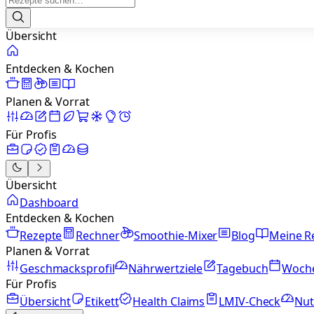
Übersicht
Entdecken & Kochen
Planen & Vorrat
Für Profis
Übersicht
Dashboard
Entdecken & Kochen
Rezepte
Rechner
Smoothie-Mixer
Blog
Meine R
Planen & Vorrat
Geschmacksprofil
Nährwertziele
Tagebuch
Woch
Für Profis
Übersicht
Etikett
Health Claims
LMIV-Check
Nut