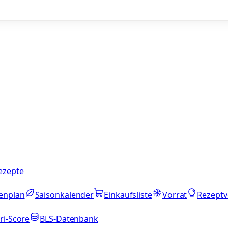
ezepte
enplan
Saisonkalender
Einkaufsliste
Vorrat
Rezeptv
ri-Score
BLS-Datenbank