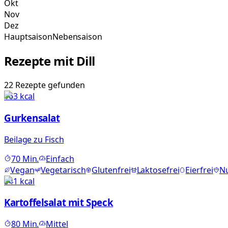
Okt
Nov
Dez
Hauptsaison
Nebensaison
Rezepte mit
Dill
22
Rezepte
gefunden
163
kcal
Gurkensalat
Beilage zu Fisch
70
Min.
Einfach
Vegan
Vegetarisch
Glutenfrei
Laktosefrei
Eierfrei
Nu
541
kcal
Kartoffelsalat mit Speck
80
Min.
Mittel