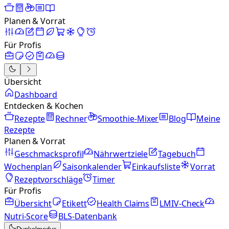
Planen & Vorrat
Für Profis
Übersicht
Dashboard
Entdecken & Kochen
Rezepte
Rechner
Smoothie-Mixer
Blog
Meine
Rezepte
Planen & Vorrat
Geschmacksprofil
Nährwertziele
Tagebuch
Wochenplan
Saisonkalender
Einkaufsliste
Vorrat
Rezeptvorschläge
Timer
Für Profis
Übersicht
Etikett
Health Claims
LMIV-Check
Nutri-Score
BLS-Datenbank