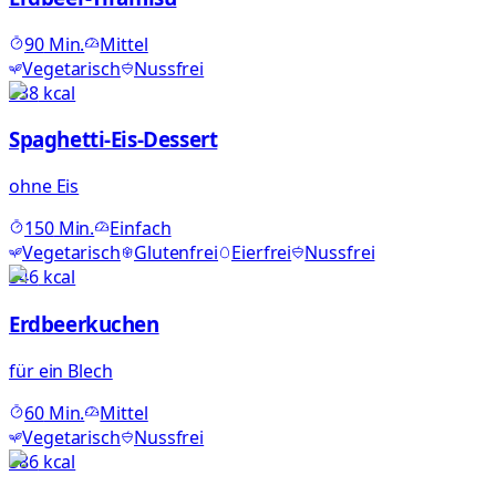
90
Min.
Mittel
Vegetarisch
Nussfrei
538
kcal
Spaghetti-Eis-Dessert
ohne Eis
150
Min.
Einfach
Vegetarisch
Glutenfrei
Eierfrei
Nussfrei
346
kcal
Erdbeerkuchen
für ein Blech
60
Min.
Mittel
Vegetarisch
Nussfrei
386
kcal