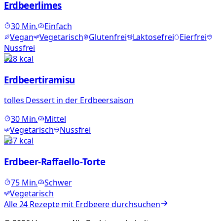
Erdbeerlimes
30
Min.
Einfach
Vegan
Vegetarisch
Glutenfrei
Laktosefrei
Eierfrei
Nussfrei
328
kcal
Erdbeertiramisu
tolles Dessert in der Erdbeersaison
30
Min.
Mittel
Vegetarisch
Nussfrei
237
kcal
Erdbeer-Raffaello-Torte
75
Min.
Schwer
Vegetarisch
Alle
24
Rezepte mit
Erdbeere
durchsuchen