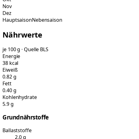
Nov
Dez
Hauptsaison
Nebensaison
Nährwerte
je 100 g · Quelle BLS
Energie
38 kcal
Eiweiß
0.82 g
Fett
0.40 g
Kohlenhydrate
5.9 g
Grundnährstoffe
Ballaststoffe
2.0 g