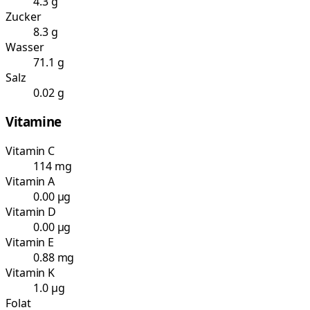
4.3 g
Zucker
8.3 g
Wasser
71.1 g
Salz
0.02 g
Vitamine
Vitamin C
114 mg
Vitamin A
0.00 µg
Vitamin D
0.00 µg
Vitamin E
0.88 mg
Vitamin K
1.0 µg
Folat