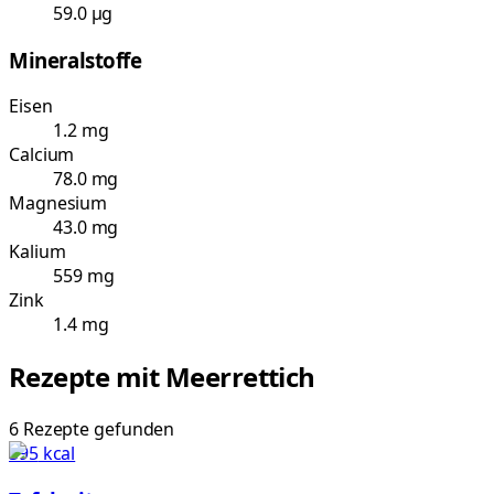
59.0 µg
Mineralstoffe
Eisen
1.2 mg
Calcium
78.0 mg
Magnesium
43.0 mg
Kalium
559 mg
Zink
1.4 mg
Rezepte mit
Meerrettich
6
Rezepte
gefunden
395
kcal