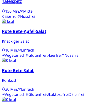
Tafelspitz
150
Min.
Mittel
Eierfrei
Nussfrei
78
kcal
Rote Bete-Apfel-Salat
Knackiger Salat
10
Min.
Einfach
Vegetarisch
Glutenfrei
Eierfrei
Nussfrei
180
kcal
Rote Bete Salat
Rohkost
30
Min.
Einfach
Vegetarisch
Glutenfrei
Laktosefrei
Eierfrei
430
kcal