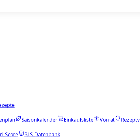
ezepte
enplan
Saisonkalender
Einkaufsliste
Vorrat
Rezeptv
ri-Score
BLS-Datenbank