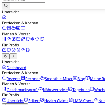
Übersicht
Entdecken & Kochen
Planen & Vorrat
Für Profis
Übersicht
Dashboard
Entdecken & Kochen
Rezepte
Rechner
Smoothie-Mixer
Blog
Meine R
Planen & Vorrat
Geschmacksprofil
Nährwertziele
Tagebuch
Woch
Für Profis
Übersicht
Etikett
Health Claims
LMIV-Check
Nut