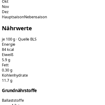
Okt
Nov
Dez
Hauptsaison
Nebensaison
Nährwerte
je 100 g · Quelle BLS
Energie
84 kcal
Eiweiß
5.9 g
Fett
0.30 g
Kohlenhydrate
11.7 g
Grundnährstoffe
Ballaststoffe