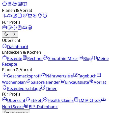
Planen & Vorrat
Für Profis
Übersicht
Dashboard
Entdecken & Kochen
Rezepte
Rechner
Smoothie-Mixer
Blog
Meine
Rezepte
Planen & Vorrat
Geschmacksprofil
Nährwertziele
Tagebuch
Wochenplan
Saisonkalender
Einkaufsliste
Vorrat
Rezeptvorschläge
Timer
Für Profis
Übersicht
Etikett
Health Claims
LMIV-Check
Nutri-Score
BLS-Datenbank