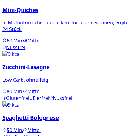
Mini-Quiches
in Muffinförmchen gebacken, für jeden Gaumen, ergibt
24 Stück
60
Min.
Mittel
Nussfrei
579
kcal
Zucchini-Lasagne
Low Carb, ohne Teig
80
Min.
Mittel
Glutenfrei
Eierfrei
Nussfrei
909
kcal
Spaghetti Bolognese
50
Min.
Mittel