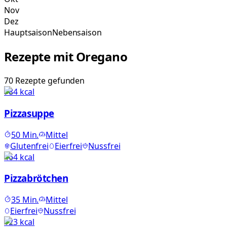
Nov
Dez
Hauptsaison
Nebensaison
Rezepte mit
Oregano
70
Rezepte
gefunden
784
kcal
Pizzasuppe
50
Min.
Mittel
Glutenfrei
Eierfrei
Nussfrei
464
kcal
Pizzabrötchen
35
Min.
Mittel
Eierfrei
Nussfrei
123
kcal