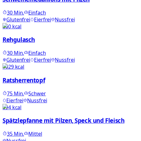
30
Min.
Einfach
Glutenfrei
Eierfrei
Nussfrei
660
kcal
Rehgulasch
30
Min.
Einfach
Glutenfrei
Eierfrei
Nussfrei
1029
kcal
Ratsherrentopf
75
Min.
Schwer
Eierfrei
Nussfrei
694
kcal
Spätzlepfanne mit Pilzen, Speck und Fleisch
35
Min.
Mittel
Nussfrei