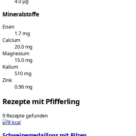
4.0 µg
Mineralstoffe
Eisen
1.7 mg
Calcium
20.0 mg
Magnesium
15.0 mg
Kalium
510 mg
Zink
0.96 mg
Rezepte mit
Pfifferling
9
Rezepte
gefunden
578
kcal
Schweinemedaillons mit Pilzen