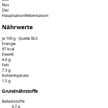
Nov
Dez
Hauptsaison
Nebensaison
Nährwerte
je 100 g · Quelle BLS
Energie
97 kcal
Eiweiß
4.6 g
Fett
7.3 g
Kohlenhydrate
1.5 g
Grundnährstoffe
Ballaststoffe
3.7 g