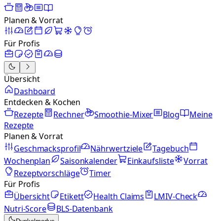
Planen & Vorrat
Für Profis
Übersicht
Dashboard
Entdecken & Kochen
Rezepte
Rechner
Smoothie-Mixer
Blog
Meine
Rezepte
Planen & Vorrat
Geschmacksprofil
Nährwertziele
Tagebuch
Wochenplan
Saisonkalender
Einkaufsliste
Vorrat
Rezeptvorschläge
Timer
Für Profis
Übersicht
Etikett
Health Claims
LMIV-Check
Nutri-Score
BLS-Datenbank