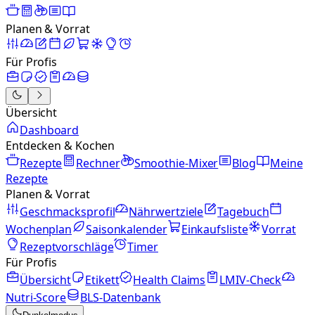
Planen & Vorrat
Für Profis
Übersicht
Dashboard
Entdecken & Kochen
Rezepte
Rechner
Smoothie-Mixer
Blog
Meine
Rezepte
Planen & Vorrat
Geschmacksprofil
Nährwertziele
Tagebuch
Wochenplan
Saisonkalender
Einkaufsliste
Vorrat
Rezeptvorschläge
Timer
Für Profis
Übersicht
Etikett
Health Claims
LMIV-Check
Nutri-Score
BLS-Datenbank