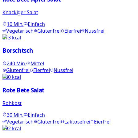
Knackiger Salat
10
Min.
Einfach
Vegetarisch
Glutenfrei
Eierfrei
Nussfrei
213
kcal
Borschtsch
240
Min.
Mittel
Glutenfrei
Eierfrei
Nussfrei
180
kcal
Rote Bete Salat
Rohkost
30
Min.
Einfach
Vegetarisch
Glutenfrei
Laktosefrei
Eierfrei
192
kcal