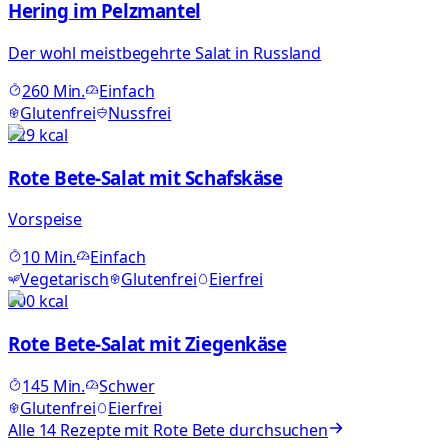
Hering im Pelzmantel
Der wohl meistbegehrte Salat in Russland
260
Min.
Einfach
Glutenfrei
Nussfrei
729
kcal
Rote Bete-Salat mit Schafskäse
Vorspeise
10
Min.
Einfach
Vegetarisch
Glutenfrei
Eierfrei
500
kcal
Rote Bete-Salat mit Ziegenkäse
145
Min.
Schwer
Glutenfrei
Eierfrei
Alle
14
Rezepte mit
Rote Bete
durchsuchen