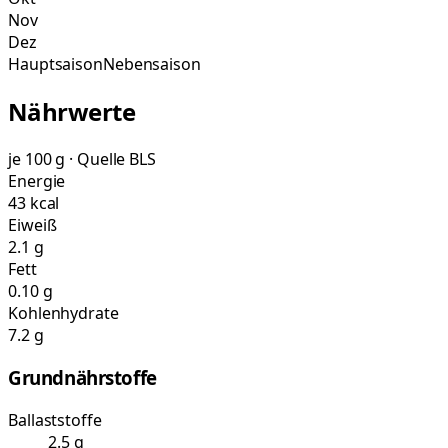
Nov
Dez
Hauptsaison
Nebensaison
Nährwerte
je 100 g · Quelle BLS
Energie
43 kcal
Eiweiß
2.1 g
Fett
0.10 g
Kohlenhydrate
7.2 g
Grundnährstoffe
Ballaststoffe
2.5 g