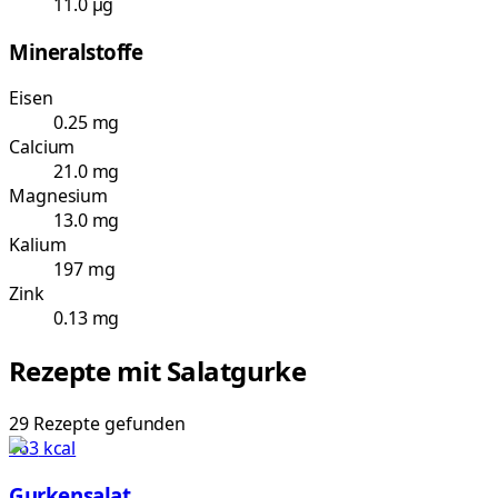
11.0 µg
Mineralstoffe
Eisen
0.25 mg
Calcium
21.0 mg
Magnesium
13.0 mg
Kalium
197 mg
Zink
0.13 mg
Rezepte mit
Salatgurke
29
Rezepte
gefunden
163
kcal
Gurkensalat