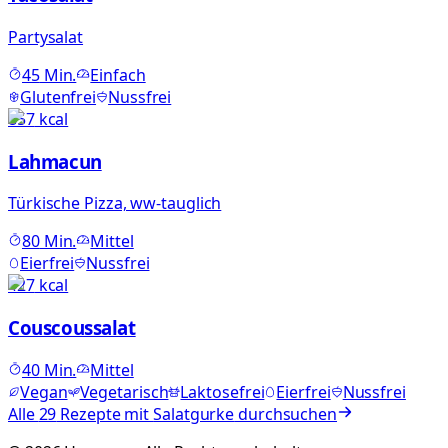
Partysalat
45
Min.
Einfach
Glutenfrei
Nussfrei
857
kcal
Lahmacun
Türkische Pizza, ww-tauglich
80
Min.
Mittel
Eierfrei
Nussfrei
427
kcal
Couscoussalat
40
Min.
Mittel
Vegan
Vegetarisch
Laktosefrei
Eierfrei
Nussfrei
Alle
29
Rezepte mit
Salatgurke
durchsuchen