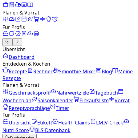
Planen & Vorrat
Für Profis
Übersicht
Dashboard
Entdecken & Kochen
Rezepte
Rechner
Smoothie-Mixer
Blog
Meine
Rezepte
Planen & Vorrat
Geschmacksprofil
Nährwertziele
Tagebuch
Wochenplan
Saisonkalender
Einkaufsliste
Vorrat
Rezeptvorschläge
Timer
Für Profis
Übersicht
Etikett
Health Claims
LMIV-Check
Nutri-Score
BLS-Datenbank