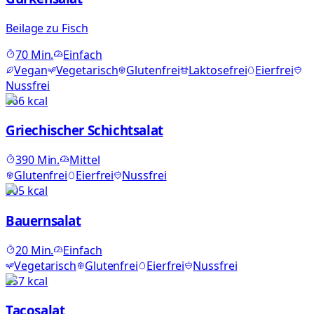
Beilage zu Fisch
70
Min.
Einfach
Vegan
Vegetarisch
Glutenfrei
Laktosefrei
Eierfrei
Nussfrei
166
kcal
Griechischer Schichtsalat
390
Min.
Mittel
Glutenfrei
Eierfrei
Nussfrei
505
kcal
Bauernsalat
20
Min.
Einfach
Vegetarisch
Glutenfrei
Eierfrei
Nussfrei
257
kcal
Tacosalat