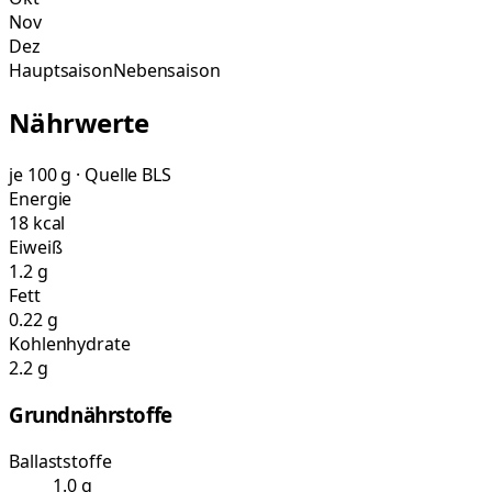
Nov
Dez
Hauptsaison
Nebensaison
Nährwerte
je 100 g · Quelle BLS
Energie
18 kcal
Eiweiß
1.2 g
Fett
0.22 g
Kohlenhydrate
2.2 g
Grundnährstoffe
Ballaststoffe
1.0 g