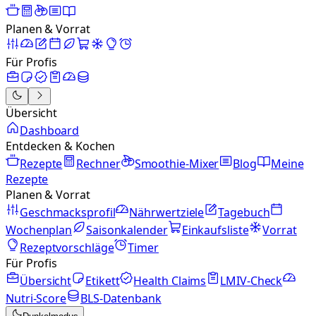
Planen & Vorrat
Für Profis
Übersicht
Dashboard
Entdecken & Kochen
Rezepte
Rechner
Smoothie-Mixer
Blog
Meine
Rezepte
Planen & Vorrat
Geschmacksprofil
Nährwertziele
Tagebuch
Wochenplan
Saisonkalender
Einkaufsliste
Vorrat
Rezeptvorschläge
Timer
Für Profis
Übersicht
Etikett
Health Claims
LMIV-Check
Nutri-Score
BLS-Datenbank