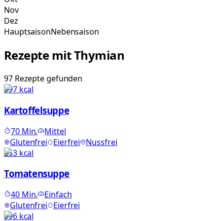
Nov
Dez
Hauptsaison
Nebensaison
Rezepte mit
Thymian
97
Rezepte
gefunden
597
kcal
Kartoffelsuppe
70
Min.
Mittel
Glutenfrei
Eierfrei
Nussfrei
253
kcal
Tomatensuppe
40
Min.
Einfach
Glutenfrei
Eierfrei
596
kcal