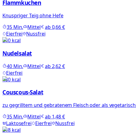
Flammkuchen
Knuspriger Teig ohne Hefe
35
Min.
Mittel
ab
0,66 €
Eierfrei
Nussfrei
640
kcal
Nudelsalat
40
Min.
Mittel
ab
2,62 €
Eierfrei
480
kcal
Couscous-Salat
zu gegrilltem und gebratenem Fleisch oder als vegetarisch
35
Min.
Mittel
ab
1,48 €
Laktosefrei
Eierfrei
Nussfrei
248
kcal