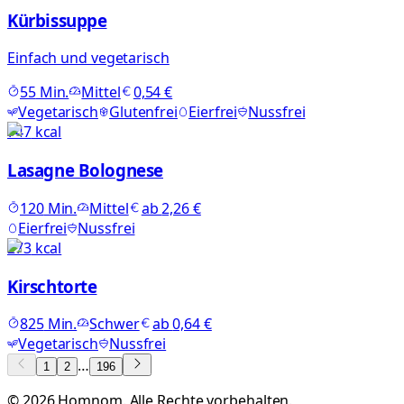
Kürbissuppe
Einfach und vegetarisch
55
Min.
Mittel
0,54 €
Vegetarisch
Glutenfrei
Eierfrei
Nussfrei
747
kcal
Lasagne Bolognese
120
Min.
Mittel
ab
2,26 €
Eierfrei
Nussfrei
273
kcal
Kirschtorte
825
Min.
Schwer
ab
0,64 €
Vegetarisch
Nussfrei
…
1
2
196
©
2026
Homnom. Alle Rechte vorbehalten.