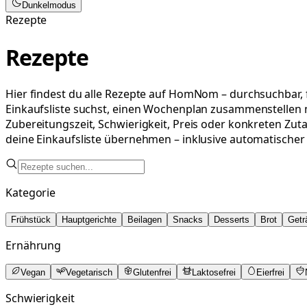
Dunkelmodus
Rezepte
Rezepte
Hier findest du alle Rezepte auf HomNom – durchsuchbar, f
Einkaufsliste suchst, einen Wochenplan zusammenstellen mö
Zubereitungszeit, Schwierigkeit, Preis oder konkreten Zut
deine Einkaufsliste übernehmen – inklusive automatische
Kategorie
Frühstück
Hauptgerichte
Beilagen
Snacks
Desserts
Brot
Getr
Ernährung
Vegan
Vegetarisch
Glutenfrei
Laktosefrei
Eierfrei
Schwierigkeit