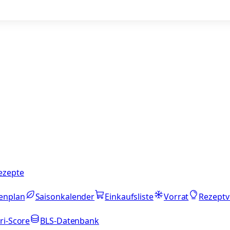
ezepte
enplan
Saisonkalender
Einkaufsliste
Vorrat
Rezeptv
ri-Score
BLS-Datenbank