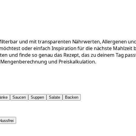
ilterbar und mit transparenten Nährwerten, Allergenen und 
chtest oder einfach Inspiration für die nächste Mahlzeit b
aten und finde so genau das Rezept, das zu deinem Tag passt
r Mengenberechnung und Preiskalkulation.
änke
Saucen
Suppen
Salate
Backen
Nussfrei