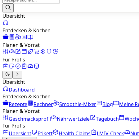
Übersicht
Entdecken & Kochen
Planen & Vorrat
Für Profis
Übersicht
Dashboard
Entdecken & Kochen
Rezepte
Rechner
Smoothie-Mixer
Blog
Meine R
Planen & Vorrat
Geschmacksprofil
Nährwertziele
Tagebuch
Woch
Für Profis
Übersicht
Etikett
Health Claims
LMIV-Check
Nut