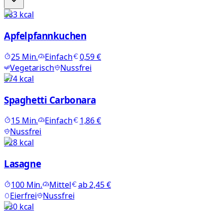
683
kcal
Apfelpfannkuchen
25
Min.
Einfach
0,59 €
Vegetarisch
Nussfrei
874
kcal
Spaghetti Carbonara
15
Min.
Einfach
1,86 €
Nussfrei
728
kcal
Lasagne
100
Min.
Mittel
ab
2,45 €
Eierfrei
Nussfrei
630
kcal