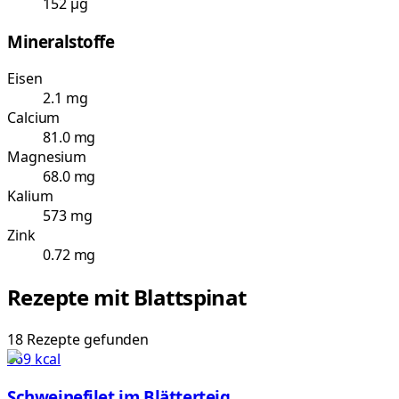
152 µg
Mineralstoffe
Eisen
2.1 mg
Calcium
81.0 mg
Magnesium
68.0 mg
Kalium
573 mg
Zink
0.72 mg
Rezepte mit
Blattspinat
18
Rezepte
gefunden
669
kcal
Schweinefilet im Blätterteig