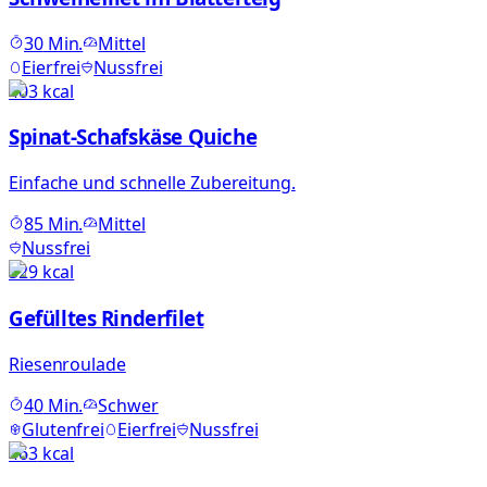
30
Min.
Mittel
Eierfrei
Nussfrei
403
kcal
Spinat-Schafskäse Quiche
Einfache und schnelle Zubereitung.
85
Min.
Mittel
Nussfrei
329
kcal
Gefülltes Rinderfilet
Riesenroulade
40
Min.
Schwer
Glutenfrei
Eierfrei
Nussfrei
463
kcal