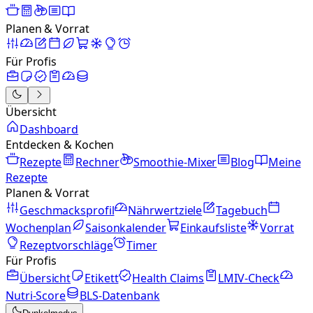
Planen & Vorrat
Für Profis
Übersicht
Dashboard
Entdecken & Kochen
Rezepte
Rechner
Smoothie-Mixer
Blog
Meine
Rezepte
Planen & Vorrat
Geschmacksprofil
Nährwertziele
Tagebuch
Wochenplan
Saisonkalender
Einkaufsliste
Vorrat
Rezeptvorschläge
Timer
Für Profis
Übersicht
Etikett
Health Claims
LMIV-Check
Nutri-Score
BLS-Datenbank