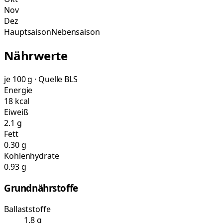
Nov
Dez
Hauptsaison
Nebensaison
Nährwerte
je 100 g · Quelle BLS
Energie
18 kcal
Eiweiß
2.1 g
Fett
0.30 g
Kohlenhydrate
0.93 g
Grundnährstoffe
Ballaststoffe
1.8 g