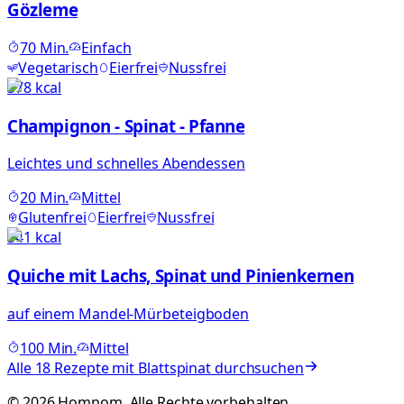
Gözleme
70
Min.
Einfach
Vegetarisch
Eierfrei
Nussfrei
378
kcal
Champignon - Spinat - Pfanne
Leichtes und schnelles Abendessen
20
Min.
Mittel
Glutenfrei
Eierfrei
Nussfrei
541
kcal
Quiche mit Lachs, Spinat und Pinienkernen
auf einem Mandel-Mürbeteigboden
100
Min.
Mittel
Alle
18
Rezepte mit
Blattspinat
durchsuchen
©
2026
Homnom. Alle Rechte vorbehalten.