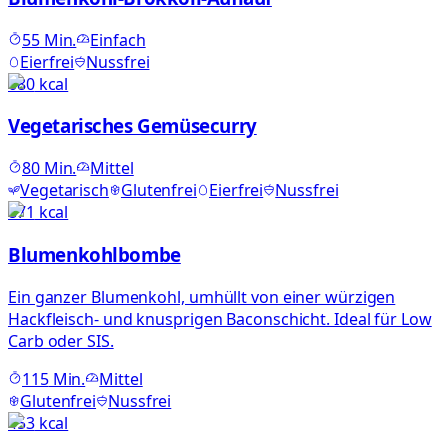
55
Min.
Einfach
Eierfrei
Nussfrei
680
kcal
Vegetarisches Gemüsecurry
80
Min.
Mittel
Vegetarisch
Glutenfrei
Eierfrei
Nussfrei
871
kcal
Blumenkohlbombe
Ein ganzer Blumenkohl, umhüllt von einer würzigen
Hackfleisch- und knusprigen Baconschicht. Ideal für Low
Carb oder SIS.
115
Min.
Mittel
Glutenfrei
Nussfrei
453
kcal