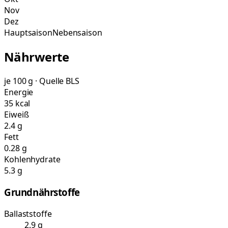
Nov
Dez
Hauptsaison
Nebensaison
Nährwerte
je 100 g · Quelle BLS
Energie
35 kcal
Eiweiß
2.4 g
Fett
0.28 g
Kohlenhydrate
5.3 g
Grundnährstoffe
Ballaststoffe
2.9 g