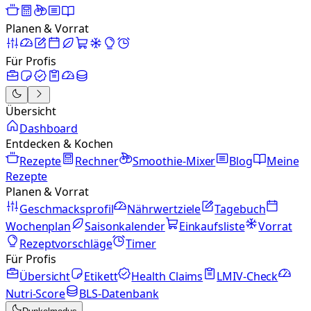
Planen & Vorrat
Für Profis
Übersicht
Dashboard
Entdecken & Kochen
Rezepte
Rechner
Smoothie-Mixer
Blog
Meine
Rezepte
Planen & Vorrat
Geschmacksprofil
Nährwertziele
Tagebuch
Wochenplan
Saisonkalender
Einkaufsliste
Vorrat
Rezeptvorschläge
Timer
Für Profis
Übersicht
Etikett
Health Claims
LMIV-Check
Nutri-Score
BLS-Datenbank