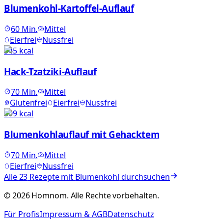
Blumenkohl-Kartoffel-Auflauf
60
Min.
Mittel
Eierfrei
Nussfrei
545
kcal
Hack-Tzatziki-Auflauf
70
Min.
Mittel
Glutenfrei
Eierfrei
Nussfrei
509
kcal
Blumenkohlauflauf mit Gehacktem
70
Min.
Mittel
Eierfrei
Nussfrei
Alle
23
Rezepte mit
Blumenkohl
durchsuchen
©
2026
Homnom. Alle Rechte vorbehalten.
Für Profis
Impressum & AGB
Datenschutz