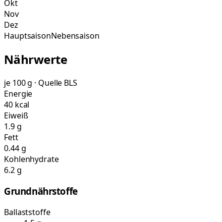
Okt
Nov
Dez
Hauptsaison
Nebensaison
Nährwerte
je 100 g · Quelle BLS
Energie
40 kcal
Eiweiß
1.9 g
Fett
0.44 g
Kohlenhydrate
6.2 g
Grundnährstoffe
Ballaststoffe