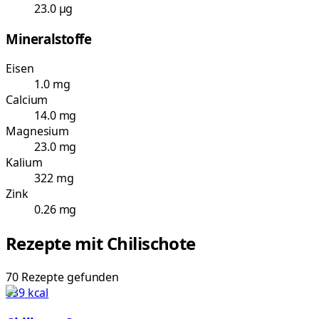
23.0 µg
Mineralstoffe
Eisen
1.0 mg
Calcium
14.0 mg
Magnesium
23.0 mg
Kalium
322 mg
Zink
0.26 mg
Rezepte mit
Chilischote
70
Rezepte
gefunden
639
kcal