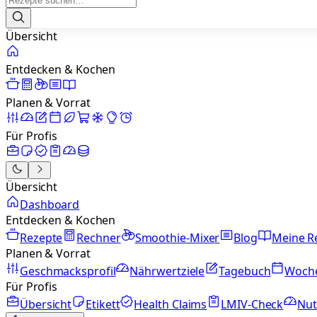
Übersicht
Entdecken & Kochen
Planen & Vorrat
Für Profis
Übersicht
Dashboard
Entdecken & Kochen
Rezepte
Rechner
Smoothie-Mixer
Blog
Meine R
Planen & Vorrat
Geschmacksprofil
Nährwertziele
Tagebuch
Woch
Für Profis
Übersicht
Etikett
Health Claims
LMIV-Check
Nut