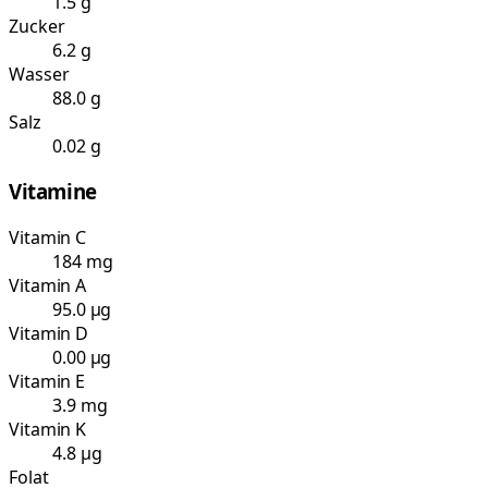
1.5 g
Zucker
6.2 g
Wasser
88.0 g
Salz
0.02 g
Vitamine
Vitamin C
184 mg
Vitamin A
95.0 µg
Vitamin D
0.00 µg
Vitamin E
3.9 mg
Vitamin K
4.8 µg
Folat