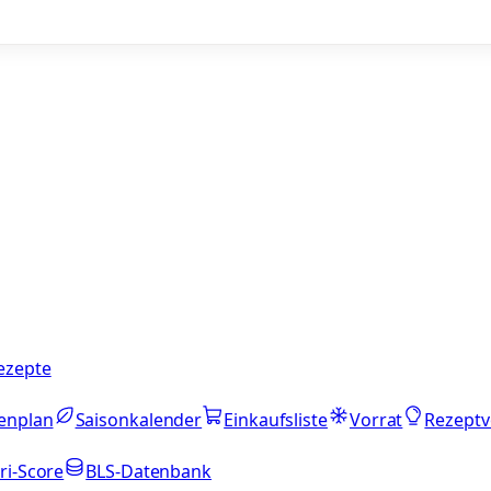
ezepte
enplan
Saisonkalender
Einkaufsliste
Vorrat
Rezeptv
ri-Score
BLS-Datenbank