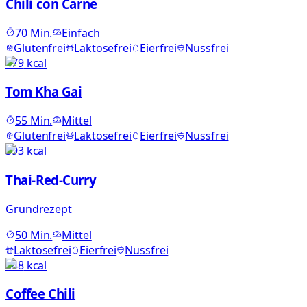
Chili con Carne
70
Min.
Einfach
Glutenfrei
Laktosefrei
Eierfrei
Nussfrei
479
kcal
Tom Kha Gai
55
Min.
Mittel
Glutenfrei
Laktosefrei
Eierfrei
Nussfrei
393
kcal
Thai-Red-Curry
Grundrezept
50
Min.
Mittel
Laktosefrei
Eierfrei
Nussfrei
548
kcal
Coffee Chili