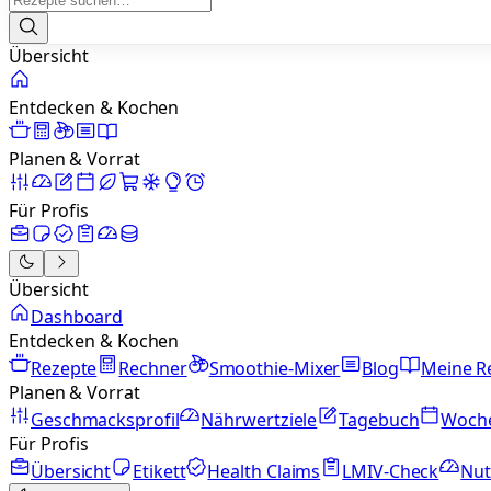
Übersicht
Entdecken & Kochen
Planen & Vorrat
Für Profis
Übersicht
Dashboard
Entdecken & Kochen
Rezepte
Rechner
Smoothie-Mixer
Blog
Meine R
Planen & Vorrat
Geschmacksprofil
Nährwertziele
Tagebuch
Woch
Für Profis
Übersicht
Etikett
Health Claims
LMIV-Check
Nut