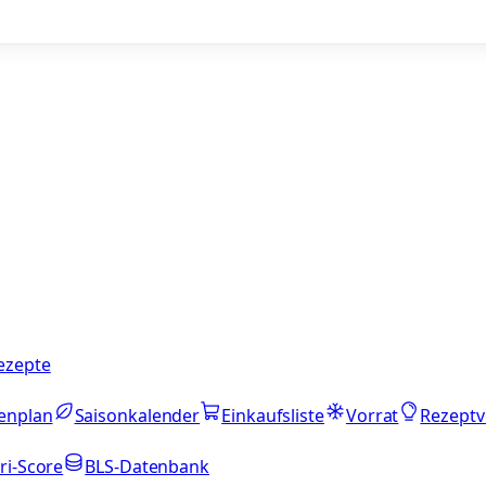
ezepte
enplan
Saisonkalender
Einkaufsliste
Vorrat
Rezeptv
ri-Score
BLS-Datenbank