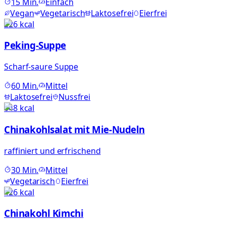
15
Min.
Einfach
Vegan
Vegetarisch
Laktosefrei
Eierfrei
226
kcal
Peking-Suppe
Scharf-saure Suppe
60
Min.
Mittel
Laktosefrei
Nussfrei
648
kcal
Chinakohlsalat mit Mie-Nudeln
raffiniert und erfrischend
30
Min.
Mittel
Vegetarisch
Eierfrei
426
kcal
Chinakohl Kimchi