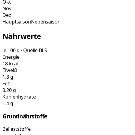
Okt
Nov
Dez
Hauptsaison
Nebensaison
Nährwerte
je 100 g · Quelle BLS
Energie
18 kcal
Eiweiß
1.8 g
Fett
0.20 g
Kohlenhydrate
1.4 g
Grundnährstoffe
Ballaststoffe