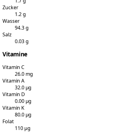
1.7 g
Zucker
1.2 g
Wasser
94.3 g
Salz
0.03 g
Vitamine
Vitamin C
26.0 mg
Vitamin A
32.0 µg
Vitamin D
0.00 µg
Vitamin K
80.0 µg
Folat
110 µg