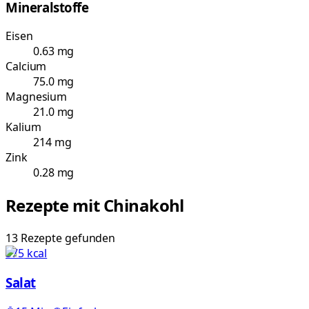
Mineralstoffe
Eisen
0.63 mg
Calcium
75.0 mg
Magnesium
21.0 mg
Kalium
214 mg
Zink
0.28 mg
Rezepte mit
Chinakohl
13
Rezepte
gefunden
575
kcal
Salat