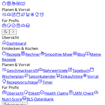
Planen & Vorrat
Für Profis
Übersicht
Dashboard
Entdecken & Kochen
Rezepte
Rechner
Smoothie-Mixer
Blog
Meine
Rezepte
Planen & Vorrat
Geschmacksprofil
Nährwertziele
Tagebuch
Wochenplan
Saisonkalender
Einkaufsliste
Vorrat
Rezeptvorschläge
Timer
Für Profis
Übersicht
Etikett
Health Claims
LMIV-Check
Nutri-Score
BLS-Datenbank