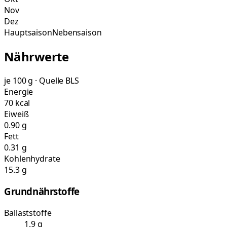
Nov
Dez
Hauptsaison
Nebensaison
Nährwerte
je 100 g · Quelle BLS
Energie
70 kcal
Eiweiß
0.90 g
Fett
0.31 g
Kohlenhydrate
15.3 g
Grundnährstoffe
Ballaststoffe
1.9 g